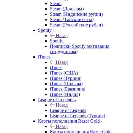
Steam
Steam (Доллары)
Steam (Индийские рупии)
Steam (Тайские баты)
Steam (Российские рубли)
Spotify
Назад
Spotify
Подписки Spotify (активация
сотрудником)
iTunes
Назад
iTunes
iTunes (США)
iTunes (Турция)
iTunes (Польша)
iTunes (Бразилия)
iTunes (Индия)
League of Legends
Назад
League of Legends
League of Legends (Турция)
Карты пополнения Razer Gold
Назад
Карты пополнения Razer Gold