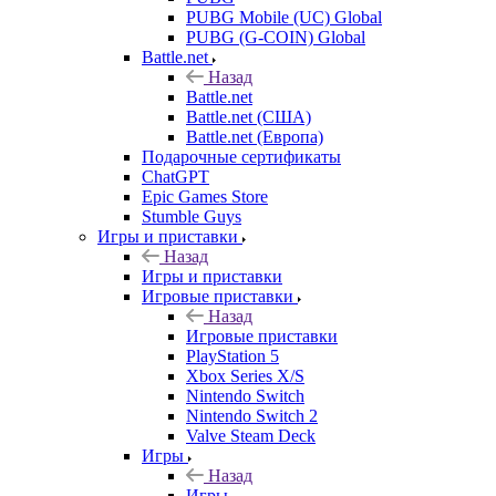
PUBG Mobile (UC) Global
PUBG (G-COIN) Global
Battle.net
Назад
Battle.net
Battle.net (США)
Battle.net (Европа)
Подарочные сертификаты
ChatGPT
Epic Games Store
Stumble Guys
Игры и приставки
Назад
Игры и приставки
Игровые приставки
Назад
Игровые приставки
PlayStation 5
Xbox Series X/S
Nintendo Switch
Nintendo Switch 2
Valve Steam Deck
Игры
Назад
Игры