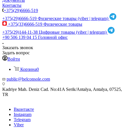
Документы
Контакты
+375(29)6666-519
+375(29)6666-519
Физические товары (viber | telegram)
+375(33)6666-519
Физические товары
+375(29)144-11-38
Цифровые товары (viber | telegram)
+90 506 139 04 15
Головной офис
Заказать звонок
Задать вопрос
Войти
Корзина
0
public@belconsole.com
Kadriye Mah. Deniz Cad. No:41A Serik/Antalya, Antalya, 07525,
TR
Вконтакте
Instagram
Telegram
Viber