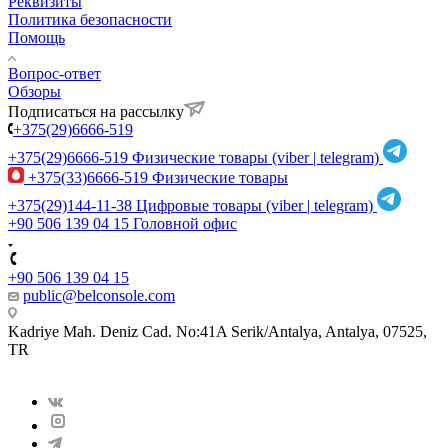
Реквизиты
Политика безопасности
Помощь
Вопрос-ответ
Обзоры
Подписаться на рассылку
+375(29)6666-519
+375(29)6666-519
Физические товары (viber | telegram)
+375(33)6666-519
Физические товары
+375(29)144-11-38
Цифровые товары (viber | telegram)
+90 506 139 04 15
Головной офис
+90 506 139 04 15
public@belconsole.com
Kadriye Mah. Deniz Cad. No:41A Serik/Antalya, Antalya, 07525,
TR