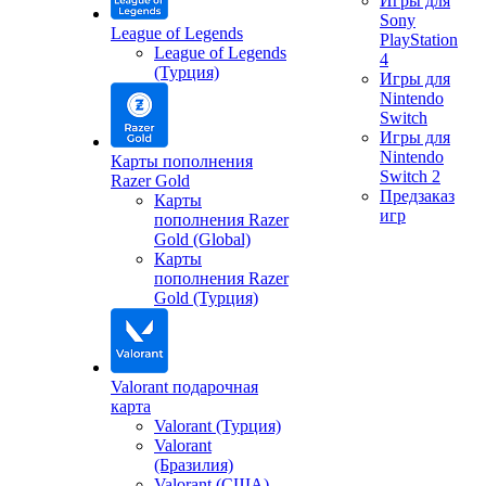
Игры для
Sony
League of Legends
PlayStation
League of Legends
4
(Турция)
Игры для
Nintendo
Switch
Игры для
Nintendo
Карты пополнения
Switch 2
Razer Gold
Предзаказ
Карты
игр
пополнения Razer
Gold (Global)
Карты
пополнения Razer
Gold (Турция)
Valorant подарочная
карта
Valorant (Турция)
Valorant
(Бразилия)
Valorant (США)