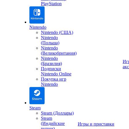
PlayStation
Nintendo
Nintendo (США)
Nintendo
(Польша)
Nintendo
(Великобритания)
Nintendo
Иг
(Бразилия)
ак
Подписки
Nintendo Online
Покупка игр
Nintendo
Steam
Steam (Доллары)
Steam
(Индийские
Игры и приставки
рупии)