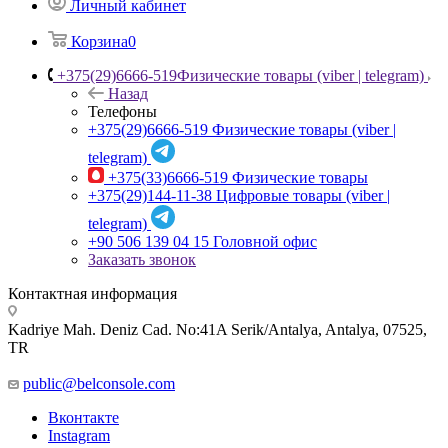
Личный кабинет
Корзина
0
+375(29)6666-519
Физические товары (viber | telegram)
Назад
Телефоны
+375(29)6666-519
Физические товары (viber |
telegram)
+375(33)6666-519
Физические товары
+375(29)144-11-38
Цифровые товары (viber |
telegram)
+90 506 139 04 15
Головной офис
Заказать звонок
Контактная информация
Kadriye Mah. Deniz Cad. No:41A Serik/Antalya, Antalya, 07525,
TR
public@belconsole.com
Вконтакте
Instagram