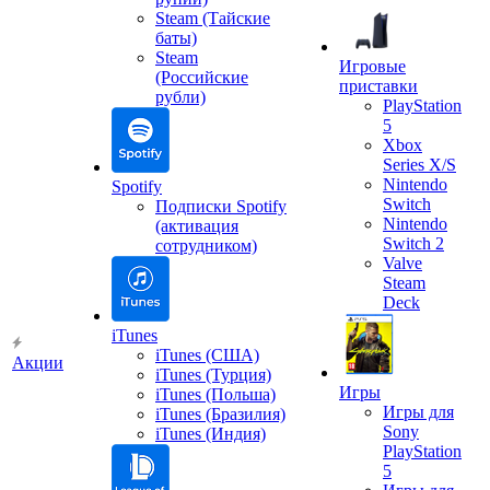
Steam (Тайские
баты)
Steam
Игровые
(Российские
приставки
рубли)
PlayStation
5
Xbox
Series X/S
Nintendo
Spotify
Switch
Подписки Spotify
Nintendo
(активация
Switch 2
сотрудником)
Valve
Steam
Deck
iTunes
iTunes (США)
Акции
iTunes (Турция)
Игры
iTunes (Польша)
Игры для
iTunes (Бразилия)
Sony
iTunes (Индия)
PlayStation
5