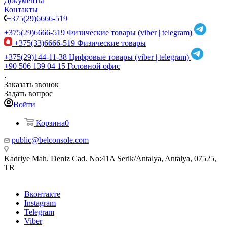
Документы
Контакты
+375(29)6666-519
+375(29)6666-519
Физические товары (viber | telegram)
+375(33)6666-519
Физические товары
+375(29)144-11-38
Цифровые товары (viber | telegram)
+90 506 139 04 15
Головной офис
Заказать звонок
Задать вопрос
Войти
Корзина
0
public@belconsole.com
Kadriye Mah. Deniz Cad. No:41A Serik/Antalya, Antalya, 07525,
TR
Вконтакте
Instagram
Telegram
Viber