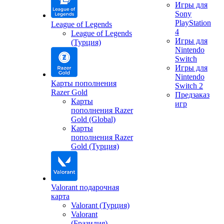
Игры для
Sony
PlayStation
League of Legends
4
League of Legends
Игры для
(Турция)
Nintendo
Switch
Игры для
Nintendo
Карты пополнения
Switch 2
Razer Gold
Предзаказ
Карты
игр
пополнения Razer
Gold (Global)
Карты
пополнения Razer
Gold (Турция)
Valorant подарочная
карта
Valorant (Турция)
Valorant
(Бразилия)