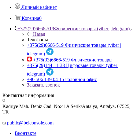
Личный кабинет
Корзина
0
+375(29)6666-519
Физические товары (viber | telegram)
Назад
Телефоны
+375(29)6666-519
Физические товары (viber |
telegram)
+375(33)6666-519
Физические товары
+375(29)144-11-38
Цифровые товары (viber |
telegram)
+90 506 139 04 15
Головной офис
Заказать звонок
Контактная информация
Kadriye Mah. Deniz Cad. No:41A Serik/Antalya, Antalya, 07525,
TR
public@belconsole.com
Вконтакте