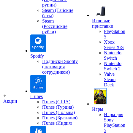
рупии)
Steam (Тайские
баты)
Игровые
Steam
приставки
(Российские
PlayStation
рубли)
5
Xbox
Series X/S
Nintendo
Spotify
Switch
Подписки Spotify
Nintendo
(активация
Switch 2
сотрудником)
Valve
Steam
Deck
iTunes
Акции
iTunes (США)
iTunes (Турция)
Игры
iTunes (Польша)
Игры для
iTunes (Бразилия)
Sony
iTunes (Индия)
PlayStation
5