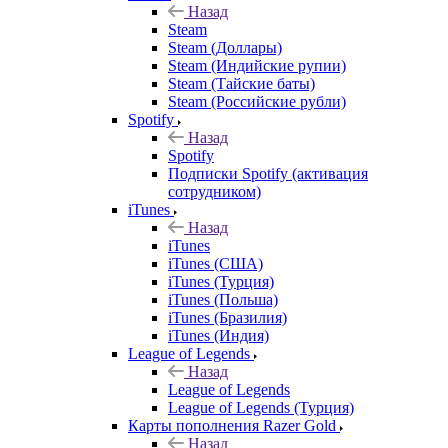
Назад
Steam
Steam (Доллары)
Steam (Индийские рупии)
Steam (Тайские баты)
Steam (Российские рубли)
Spotify
Назад
Spotify
Подписки Spotify (активация
сотрудником)
iTunes
Назад
iTunes
iTunes (США)
iTunes (Турция)
iTunes (Польша)
iTunes (Бразилия)
iTunes (Индия)
League of Legends
Назад
League of Legends
League of Legends (Турция)
Карты пополнения Razer Gold
Назад