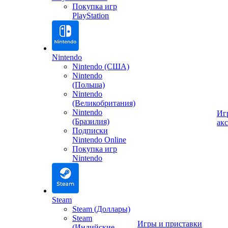
Покупка игр
PlayStation
Nintendo
Nintendo (США)
Nintendo
(Польша)
Nintendo
(Великобритания)
Nintendo
Иг
(Бразилия)
ак
Подписки
Nintendo Online
Покупка игр
Nintendo
Steam
Steam (Доллары)
Steam
Игры и приставки
(Индийские