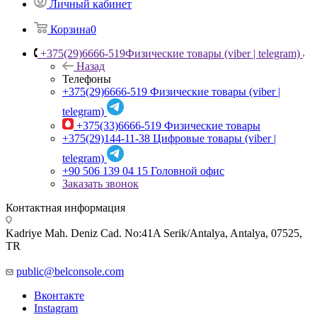
Личный кабинет
Корзина
0
+375(29)6666-519
Физические товары (viber | telegram)
Назад
Телефоны
+375(29)6666-519
Физические товары (viber |
telegram)
+375(33)6666-519
Физические товары
+375(29)144-11-38
Цифровые товары (viber |
telegram)
+90 506 139 04 15
Головной офис
Заказать звонок
Контактная информация
Kadriye Mah. Deniz Cad. No:41A Serik/Antalya, Antalya, 07525,
TR
public@belconsole.com
Вконтакте
Instagram