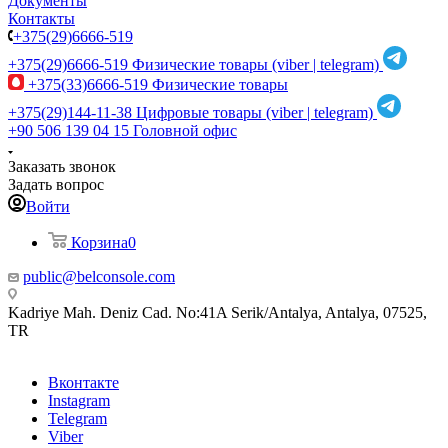
Документы
Контакты
+375(29)6666-519
+375(29)6666-519
Физические товары (viber | telegram)
+375(33)6666-519
Физические товары
+375(29)144-11-38
Цифровые товары (viber | telegram)
+90 506 139 04 15
Головной офис
Заказать звонок
Задать вопрос
Войти
Корзина
0
public@belconsole.com
Kadriye Mah. Deniz Cad. No:41A Serik/Antalya, Antalya, 07525,
TR
Вконтакте
Instagram
Telegram
Viber