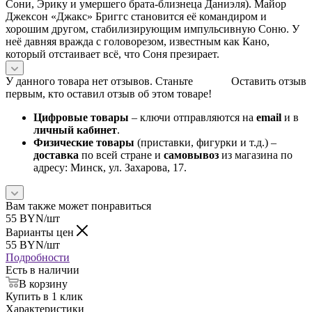
Сони, Эрику и умершего брата-близнеца Даниэля). Майор
Джексон «Джакс» Бриггс становится её командиром и
хорошим другом, стабилизирующим импульсивную Соню. У
неё давняя вражда с головорезом, известным как Кано,
который отстаивает всё, что Соня презирает.
У данного товара нет отзывов. Станьте
Оставить отзыв
первым, кто оставил отзыв об этом товаре!
Цифровые товары
– ключи отправляются на
email
и в
личный кабинет
.
Физические товары
(приставки, фигурки и т.д.) –
доставка
по всей стране и
самовывоз
из магазина по
адресу: Минск, ул. Захарова, 17.
Вам также может понравиться
55
BYN
/шт
Варианты цен
55
BYN
/шт
Подробности
Есть в наличии
В корзину
Купить в 1 клик
Характеристики