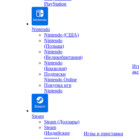
PlayStation
Nintendo
Nintendo (США)
Nintendo
(Польша)
Nintendo
(Великобритания)
Nintendo
Иг
(Бразилия)
ак
Подписки
Nintendo Online
Покупка игр
Nintendo
Steam
Steam (Доллары)
Steam
(Индийские
Игры и приставки
рупии)