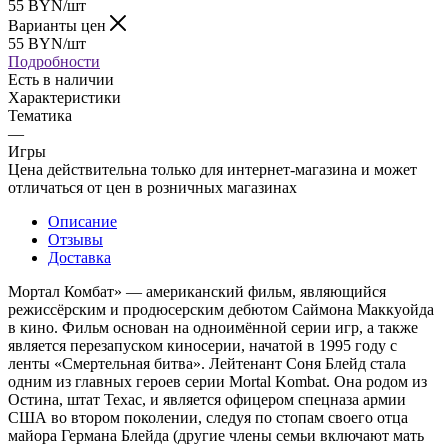
55
BYN
/шт
Варианты цен
55
BYN
/шт
Подробности
Есть в наличии
Характеристики
Тематика
—
Игры
Цена действительна только для интернет-магазина и может
отличаться от цен в розничных магазинах
Описание
Отзывы
Доставка
Мортал Комбат» — американский фильм, являющийся
режиссёрским и продюсерским дебютом Саймона Маккуойда
в кино. Фильм основан на одноимённой серии игр, а также
является перезапуском киносерии, начатой в 1995 году с
ленты «Смертельная битва». Лейтенант Соня Блейд стала
одним из главных героев серии Mortal Kombat. Она родом из
Остина, штат Техас, и является офицером спецназа армии
США во втором поколении, следуя по стопам своего отца
майора Германа Блейда (другие члены семьи включают мать