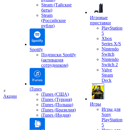
Steam (Тайские
баты)
Steam
Игровые
(Российские
приставки
рубли)
PlayStation
5
Xbox
Series X/S
Nintendo
Spotify
Switch
Подписки Spotify
Nintendo
(активация
Switch 2
сотрудником)
Valve
Steam
Deck
iTunes
iTunes (США)
Акции
iTunes (Турция)
Игры
iTunes (Польша)
Игры для
iTunes (Бразилия)
Sony
iTunes (Индия)
PlayStation
5