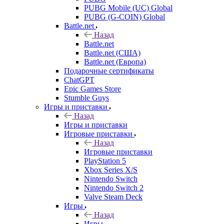
PUBG Mobile (UC) Global
PUBG (G-COIN) Global
Battle.net
Назад
Battle.net
Battle.net (США)
Battle.net (Европа)
Подарочные сертификаты
ChatGPT
Epic Games Store
Stumble Guys
Игры и приставки
Назад
Игры и приставки
Игровые приставки
Назад
Игровые приставки
PlayStation 5
Xbox Series X/S
Nintendo Switch
Nintendo Switch 2
Valve Steam Deck
Игры
Назад
Игры