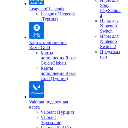
Игры для
Sony
League of Legends
PlayStation
League of Legends
4
(Турция)
Игры для
Nintendo
Switch
Игры для
Nintendo
Карты пополнения
Switch 2
Razer Gold
Предзаказ
Карты
игр
пополнения Razer
Gold (Global)
Карты
пополнения Razer
Gold (Турция)
Valorant подарочная
карта
Valorant (Турция)
Valorant
(Бразилия)
Valorant (США)