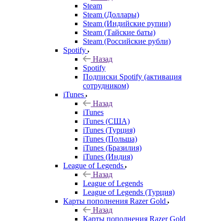
Steam
Steam (Доллары)
Steam (Индийские рупии)
Steam (Тайские баты)
Steam (Российские рубли)
Spotify
Назад
Spotify
Подписки Spotify (активация
сотрудником)
iTunes
Назад
iTunes
iTunes (США)
iTunes (Турция)
iTunes (Польша)
iTunes (Бразилия)
iTunes (Индия)
League of Legends
Назад
League of Legends
League of Legends (Турция)
Карты пополнения Razer Gold
Назад
Карты пополнения Razer Gold