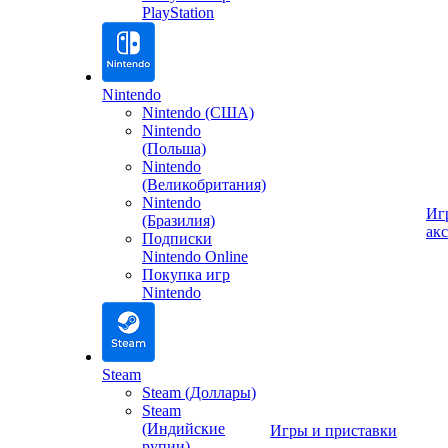
PlayStation
Nintendo
Nintendo (США)
Nintendo
(Польша)
Nintendo
(Великобритания)
Nintendo
Иг
(Бразилия)
ак
Подписки
Nintendo Online
Покупка игр
Nintendo
Steam
Steam (Доллары)
Steam
(Индийские
Игры и приставки
рупии)