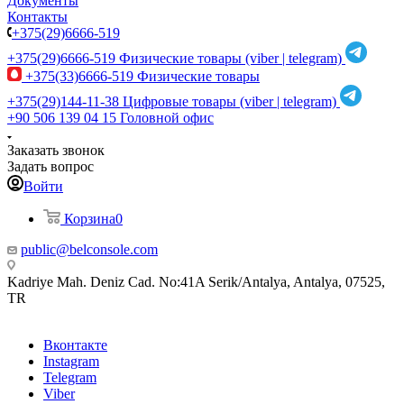
Документы
Контакты
+375(29)6666-519
+375(29)6666-519
Физические товары (viber | telegram)
+375(33)6666-519
Физические товары
+375(29)144-11-38
Цифровые товары (viber | telegram)
+90 506 139 04 15
Головной офис
Заказать звонок
Задать вопрос
Войти
Корзина
0
public@belconsole.com
Kadriye Mah. Deniz Cad. No:41A Serik/Antalya, Antalya, 07525,
TR
Вконтакте
Instagram
Telegram
Viber