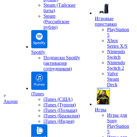
Steam (Тайские
баты)
Steam
Игровые
(Российские
приставки
рубли)
PlayStation
5
Xbox
Series X/S
Nintendo
Spotify
Switch
Подписки Spotify
Nintendo
(активация
Switch 2
сотрудником)
Valve
Steam
Deck
iTunes
iTunes (США)
Акции
iTunes (Турция)
Игры
iTunes (Польша)
Игры для
iTunes (Бразилия)
Sony
iTunes (Индия)
PlayStation
5