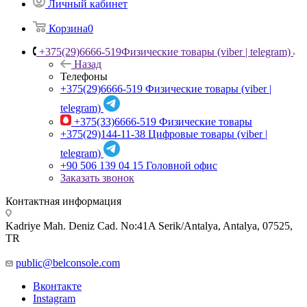
Личный кабинет
Корзина
0
+375(29)6666-519
Физические товары (viber | telegram)
Назад
Телефоны
+375(29)6666-519
Физические товары (viber |
telegram)
+375(33)6666-519
Физические товары
+375(29)144-11-38
Цифровые товары (viber |
telegram)
+90 506 139 04 15
Головной офис
Заказать звонок
Контактная информация
Kadriye Mah. Deniz Cad. No:41A Serik/Antalya, Antalya, 07525,
TR
public@belconsole.com
Вконтакте
Instagram