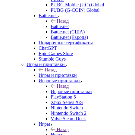
PUBG Mobile (UC) Global
PUBG (G-COIN) Global
Battle.net
Назад
Battle.net
Battle.net (США)
Battle.net (Европа)
Подарочные сертификаты
ChatGPT
Epic Games Store
Stumble Guys
Игры и приставки
Назад
Игры и приставки
Игровые приставки
Назад
Игровые приставки
PlayStation 5
Xbox Series X/S
Nintendo Switch
Nintendo Switch 2
Valve Steam Deck
Игры
Назад
Игры