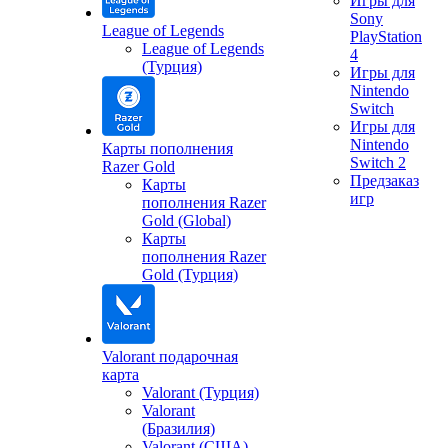
Игры для
Sony
League of Legends
PlayStation
League of Legends
4
(Турция)
Игры для
Nintendo
Switch
Игры для
Nintendo
Карты пополнения
Switch 2
Razer Gold
Предзаказ
Карты
игр
пополнения Razer
Gold (Global)
Карты
пополнения Razer
Gold (Турция)
Valorant подарочная
карта
Valorant (Турция)
Valorant
(Бразилия)
Valorant (США)