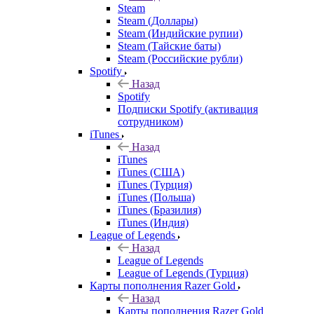
Steam
Steam (Доллары)
Steam (Индийские рупии)
Steam (Тайские баты)
Steam (Российские рубли)
Spotify
Назад
Spotify
Подписки Spotify (активация
сотрудником)
iTunes
Назад
iTunes
iTunes (США)
iTunes (Турция)
iTunes (Польша)
iTunes (Бразилия)
iTunes (Индия)
League of Legends
Назад
League of Legends
League of Legends (Турция)
Карты пополнения Razer Gold
Назад
Карты пополнения Razer Gold