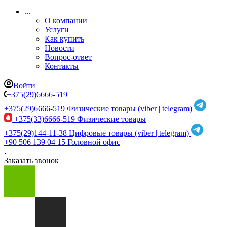
...
О компании
Услуги
Как купить
Новости
Вопрос-ответ
Контакты
Войти
+375(29)6666-519
+375(29)6666-519
Физические товары (viber | telegram)
+375(33)6666-519
Физические товары
+375(29)144-11-38
Цифровые товары (viber | telegram)
+90 506 139 04 15
Головной офис
Заказать звонок