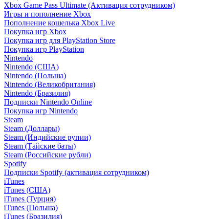
Xbox Game Pass Ultimate (Активация сотрудником)
Игры и пополнение Xbox
Пополнение кошелька Xbox Live
Покупка игр Xbox
Покупка игр для PlayStation Store
Покупка игр PlayStation
Nintendo
Nintendo (США)
Nintendo (Польша)
Nintendo (Великобритания)
Nintendo (Бразилия)
Подписки Nintendo Online
Покупка игр Nintendo
Steam
Steam (Доллары)
Steam (Индийские рупии)
Steam (Тайские баты)
Steam (Российские рубли)
Spotify
Подписки Spotify (активация сотрудником)
iTunes
iTunes (США)
iTunes (Турция)
iTunes (Польша)
iTunes (Бразилия)