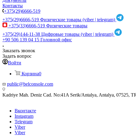
Документы
Контакты
+375(29)6666-519
+375(29)6666-519
Физические товары (viber | telegram)
+375(33)6666-519
Физические товары
+375(29)144-11-38
Цифровые товары (viber | telegram)
+90 506 139 04 15
Головной офис
Заказать звонок
Задать вопрос
Войти
Корзина
0
public@belconsole.com
Kadriye Mah. Deniz Cad. No:41A Serik/Antalya, Antalya, 07525, T
Вконтакте
Instagram
Telegram
Viber
Viber