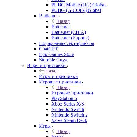
PUBG Mobile (UC) Global
PUBG (G-COIN) Global
Battle.net
Назад
Battle.net
Battle.net (США)
Battle.net (Европа)
Подарочные сертификаты
ChatGPT
Epic Games Store
Stumble Guys
Игры и приставки
Назад
Игры и приставки
Игровые приставки
Назад
Игровые приставки
PlayStation 5
Xbox Series X/S
Nintendo Switch
Nintendo Switch 2
Valve Steam Deck
Игры
Назад
Игры