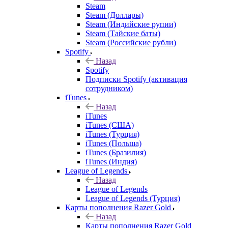
Steam
Steam (Доллары)
Steam (Индийские рупии)
Steam (Тайские баты)
Steam (Российские рубли)
Spotify
Назад
Spotify
Подписки Spotify (активация
сотрудником)
iTunes
Назад
iTunes
iTunes (США)
iTunes (Турция)
iTunes (Польша)
iTunes (Бразилия)
iTunes (Индия)
League of Legends
Назад
League of Legends
League of Legends (Турция)
Карты пополнения Razer Gold
Назад
Карты пополнения Razer Gold