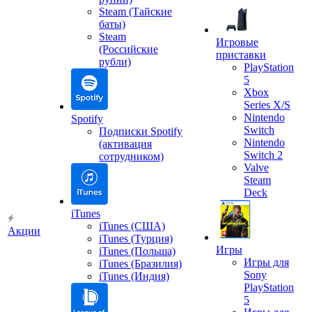
Steam (Тайские
баты)
Steam
Игровые
(Российские
приставки
рубли)
PlayStation
5
Xbox
Series X/S
Nintendo
Spotify
Switch
Подписки Spotify
Nintendo
(активация
Switch 2
сотрудником)
Valve
Steam
Deck
iTunes
iTunes (США)
Акции
iTunes (Турция)
Игры
iTunes (Польша)
Игры для
iTunes (Бразилия)
Sony
iTunes (Индия)
PlayStation
5