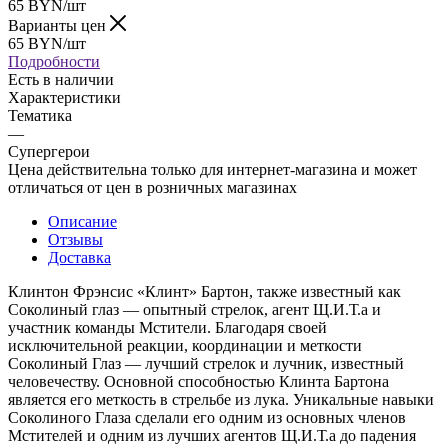
65
BYN
/шт
Варианты цен
65
BYN
/шт
Подробности
Есть в наличии
Характеристики
Тематика
—
Супергерои
Цена действительна только для интернет-магазина и может
отличаться от цен в розничных магазинах
Описание
Отзывы
Доставка
Клинтон Фрэнсис «Клинт» Бартон, также известный как
Соколиный глаз — опытный стрелок, агент Щ.И.Т.а и
участник команды Мстители. Благодаря своей
исключительной реакции, координации и меткости
Соколиный Глаз — лучший стрелок и лучник, известный
человечеству. Основной способностью Клинта Бартона
является его меткость в стрельбе из лука. Уникальные навыки
Соколиного Глаза сделали его одним из основных членов
Мстителей и одним из лучших агентов Щ.И.Т.а до падения