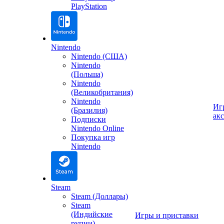
PlayStation
Nintendo
Nintendo (США)
Nintendo
(Польша)
Nintendo
(Великобритания)
Nintendo
Иг
(Бразилия)
ак
Подписки
Nintendo Online
Покупка игр
Nintendo
Steam
Steam (Доллары)
Steam
(Индийские
Игры и приставки
рупии)