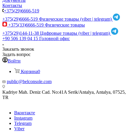
Документы
Контакты
+375(29)6666-519
+375(29)6666-519
Физические товары (viber | telegram)
+375(33)6666-519
Физические товары
+375(29)144-11-38
Цифровые товары (viber | telegram)
+90 506 139 04 15
Головной офис
Заказать звонок
Задать вопрос
Войти
Корзина
0
public@belconsole.com
Kadriye Mah. Deniz Cad. No:41A Serik/Antalya, Antalya, 07525,
TR
Вконтакте
Instagram
Telegram
Viber