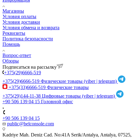
Магазины
Условия оплаты
Условия доставки
Условия обмена и возврата
Реквизиты
Политика безопасности
Помощь
Вопрос-ответ
Обзоры
Подписаться на рассылку
+375(29)6666-519
+375(29)6666-519
Физические товары (viber | telegram)
+375(33)6666-519
Физические товары
+375(29)144-11-38
Цифровые товары (viber | telegram)
+90 506 139 04 15
Головной офис
+90 506 139 04 15
public@belconsole.com
Kadriye Mah. Deniz Cad. No:41A Serik/Antalya, Antalya, 07525,