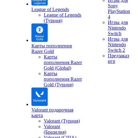
Игры для
Sony
League of Legends
PlayStation
League of Legends
4
(Турция)
Игры для
Nintendo
Switch
Игры для
Nintendo
Карты пополнения
Switch 2
Razer Gold
Предзаказ
Карты
игр
пополнения Razer
Gold (Global)
Карты
пополнения Razer
Gold (Турция)
Valorant подарочная
карта
Valorant (Турция)
Valorant
(Бразилия)
Valorant (США)