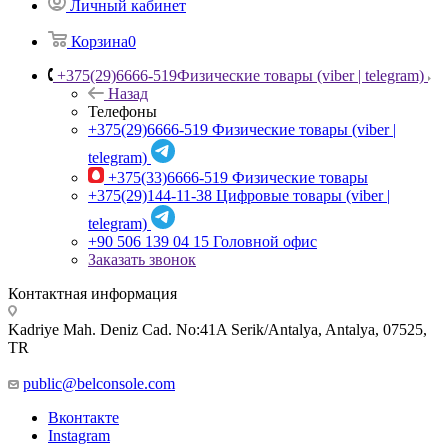
Личный кабинет
Корзина
0
+375(29)6666-519
Физические товары (viber | telegram)
Назад
Телефоны
+375(29)6666-519
Физические товары (viber |
telegram)
+375(33)6666-519
Физические товары
+375(29)144-11-38
Цифровые товары (viber |
telegram)
+90 506 139 04 15
Головной офис
Заказать звонок
Контактная информация
Kadriye Mah. Deniz Cad. No:41A Serik/Antalya, Antalya, 07525,
TR
public@belconsole.com
Вконтакте
Instagram