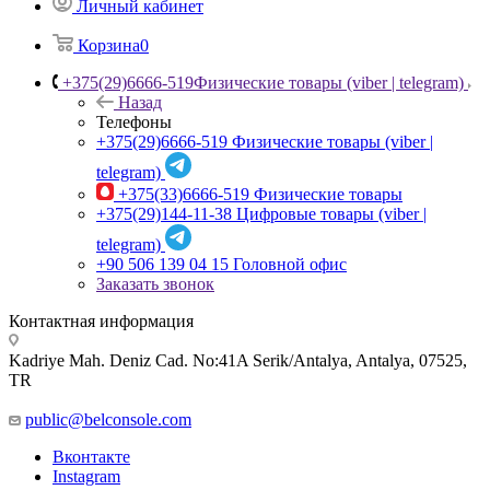
Личный кабинет
Корзина
0
+375(29)6666-519
Физические товары (viber | telegram)
Назад
Телефоны
+375(29)6666-519
Физические товары (viber |
telegram)
+375(33)6666-519
Физические товары
+375(29)144-11-38
Цифровые товары (viber |
telegram)
+90 506 139 04 15
Головной офис
Заказать звонок
Контактная информация
Kadriye Mah. Deniz Cad. No:41A Serik/Antalya, Antalya, 07525,
TR
public@belconsole.com
Вконтакте
Instagram