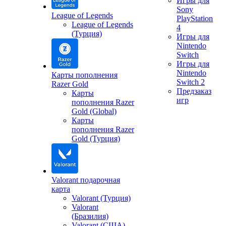
Игры для
Sony
League of Legends
PlayStation
League of Legends
4
(Турция)
Игры для
Nintendo
Switch
Игры для
Nintendo
Карты пополнения
Switch 2
Razer Gold
Предзаказ
Карты
игр
пополнения Razer
Gold (Global)
Карты
пополнения Razer
Gold (Турция)
Valorant подарочная
карта
Valorant (Турция)
Valorant
(Бразилия)
Valorant (США)