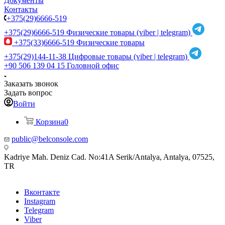
Документы
Контакты
+375(29)6666-519
+375(29)6666-519
Физические товары (viber | telegram)
+375(33)6666-519
Физические товары
+375(29)144-11-38
Цифровые товары (viber | telegram)
+90 506 139 04 15
Головной офис
Заказать звонок
Задать вопрос
Войти
Корзина
0
public@belconsole.com
Kadriye Mah. Deniz Cad. No:41A Serik/Antalya, Antalya, 07525,
TR
Вконтакте
Instagram
Telegram
Viber