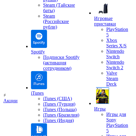
Steam (Тайские
баты)
Steam
Игровые
(Российские
приставки
рубли)
PlayStation
5
Xbox
Series X/S
Nintendo
Spotify
Switch
Подписки Spotify
Nintendo
(активация
Switch 2
сотрудником)
Valve
Steam
Deck
iTunes
iTunes (США)
Акции
iTunes (Турция)
Игры
iTunes (Польша)
Игры для
iTunes (Бразилия)
Sony
iTunes (Индия)
PlayStation
5