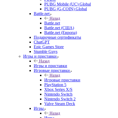
PUBG Mobile (UC) Global
PUBG (G-COIN) Global
Battle.net
Назад
Battle.net
Battle.net (США)
Battle.net (Европа)
Подарочные сертификаты
ChatGPT
Epic Games Store
Stumble Guys
Игры и приставки
Назад
Игры и приставки
Игровые приставки
Назад
Игровые приставки
PlayStation 5
Xbox Series X/S
Nintendo Switch
Nintendo Switch 2
Valve Steam Deck
Игры
Назад
Игры