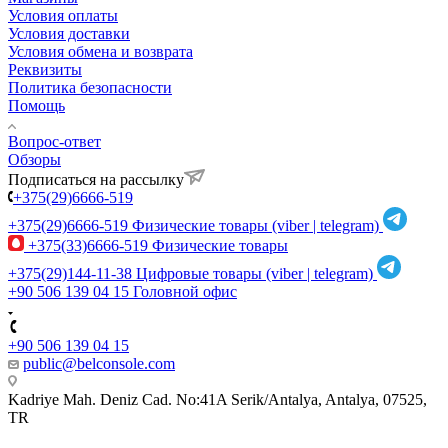
Условия оплаты
Условия доставки
Условия обмена и возврата
Реквизиты
Политика безопасности
Помощь
Вопрос-ответ
Обзоры
Подписаться на рассылку
+375(29)6666-519
+375(29)6666-519
Физические товары (viber | telegram)
+375(33)6666-519
Физические товары
+375(29)144-11-38
Цифровые товары (viber | telegram)
+90 506 139 04 15
Головной офис
+90 506 139 04 15
public@belconsole.com
Kadriye Mah. Deniz Cad. No:41A Serik/Antalya, Antalya, 07525,
TR