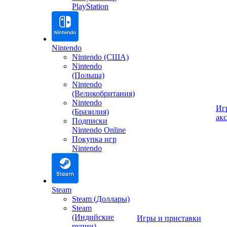
PlayStation
Nintendo
Nintendo (США)
Nintendo
(Польша)
Nintendo
(Великобритания)
Nintendo
Иг
(Бразилия)
ак
Подписки
Nintendo Online
Покупка игр
Nintendo
Steam
Steam (Доллары)
Steam
(Индийские
Игры и приставки
рупии)