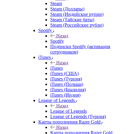
Steam
Steam (Доллары)
Steam (Индийские рупии)
Steam (Тайские баты)
Steam (Российские рубли)
Spotify
Назад
Spotify
Подписки Spotify (активация
сотрудником)
iTunes
Назад
iTunes
iTunes (США)
iTunes (Турция)
iTunes (Польша)
iTunes (Бразилия)
iTunes (Индия)
League of Legends
Назад
League of Legends
League of Legends (Турция)
Карты пополнения Razer Gold
Назад
Карты пополнения Razer Gold