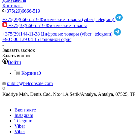
Документы
Контакты
+375(29)6666-519
+375(29)6666-519
Физические товары (viber | telegram)
+375(33)6666-519
Физические товары
+375(29)144-11-38
Цифровые товары (viber | telegram)
+90 506 139 04 15
Головной офис
Заказать звонок
Задать вопрос
Войти
Корзина
0
public@belconsole.com
Kadriye Mah. Deniz Cad. No:41A Serik/Antalya, Antalya, 07525, T
Вконтакте
Instagram
Telegram
Viber
Viber