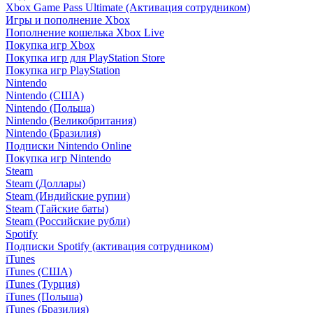
Xbox Game Pass Ultimate (Активация сотрудником)
Игры и пополнение Xbox
Пополнение кошелька Xbox Live
Покупка игр Xbox
Покупка игр для PlayStation Store
Покупка игр PlayStation
Nintendo
Nintendo (США)
Nintendo (Польша)
Nintendo (Великобритания)
Nintendo (Бразилия)
Подписки Nintendo Online
Покупка игр Nintendo
Steam
Steam (Доллары)
Steam (Индийские рупии)
Steam (Тайские баты)
Steam (Российские рубли)
Spotify
Подписки Spotify (активация сотрудником)
iTunes
iTunes (США)
iTunes (Турция)
iTunes (Польша)
iTunes (Бразилия)