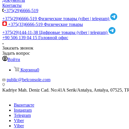
Документы
Контакты
+375(29)6666-519
+375(29)6666-519
Физические товары (viber | telegram)
+375(33)6666-519
Физические товары
+375(29)144-11-38
Цифровые товары (viber | telegram)
+90 506 139 04 15
Головной офис
Заказать звонок
Задать вопрос
Войти
Корзина
0
public@belconsole.com
Kadriye Mah. Deniz Cad. No:41A Serik/Antalya, Antalya, 07525, T
Вконтакте
Instagram
Telegram
Viber
Viber