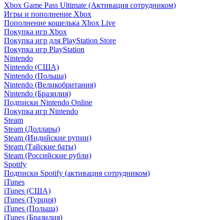
Xbox Game Pass Ultimate (Активация сотрудником)
Игры и пополнение Xbox
Пополнение кошелька Xbox Live
Покупка игр Xbox
Покупка игр для PlayStation Store
Покупка игр PlayStation
Nintendo
Nintendo (США)
Nintendo (Польша)
Nintendo (Великобритания)
Nintendo (Бразилия)
Подписки Nintendo Online
Покупка игр Nintendo
Steam
Steam (Доллары)
Steam (Индийские рупии)
Steam (Тайские баты)
Steam (Российские рубли)
Spotify
Подписки Spotify (активация сотрудником)
iTunes
iTunes (США)
iTunes (Турция)
iTunes (Польша)
iTunes (Бразилия)