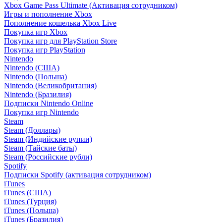
Xbox Game Pass Ultimate (Активация сотрудником)
Игры и пополнение Xbox
Пополнение кошелька Xbox Live
Покупка игр Xbox
Покупка игр для PlayStation Store
Покупка игр PlayStation
Nintendo
Nintendo (США)
Nintendo (Польша)
Nintendo (Великобритания)
Nintendo (Бразилия)
Подписки Nintendo Online
Покупка игр Nintendo
Steam
Steam (Доллары)
Steam (Индийские рупии)
Steam (Тайские баты)
Steam (Российские рубли)
Spotify
Подписки Spotify (активация сотрудником)
iTunes
iTunes (США)
iTunes (Турция)
iTunes (Польша)
iTunes (Бразилия)