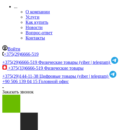
...
О компании
Услуги
Как купить
Новости
Вопрос-ответ
Контакты
Войти
+375(29)6666-519
+375(29)6666-519
Физические товары (viber | telegram)
+375(33)6666-519
Физические товары
+375(29)144-11-38
Цифровые товары (viber | telegram)
+90 506 139 04 15
Головной офис
Заказать звонок