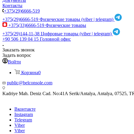
Документы
Контакты
+375(29)6666-519
+375(29)6666-519
Физические товары (viber | telegram)
+375(33)6666-519
Физические товары
+375(29)144-11-38
Цифровые товары (viber | telegram)
+90 506 139 04 15
Головной офис
Заказать звонок
Задать вопрос
Войти
Корзина
0
public@belconsole.com
Kadriye Mah. Deniz Cad. No:41A Serik/Antalya, Antalya, 07525, T
Вконтакте
Instagram
Telegram
Viber
Viber