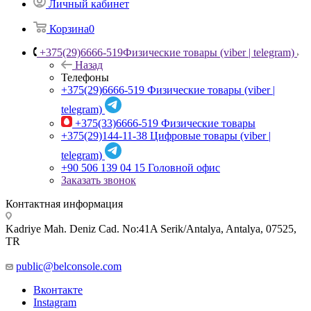
Личный кабинет
Корзина
0
+375(29)6666-519
Физические товары (viber | telegram)
Назад
Телефоны
+375(29)6666-519
Физические товары (viber |
telegram)
+375(33)6666-519
Физические товары
+375(29)144-11-38
Цифровые товары (viber |
telegram)
+90 506 139 04 15
Головной офис
Заказать звонок
Контактная информация
Kadriye Mah. Deniz Cad. No:41A Serik/Antalya, Antalya, 07525,
TR
public@belconsole.com
Вконтакте
Instagram