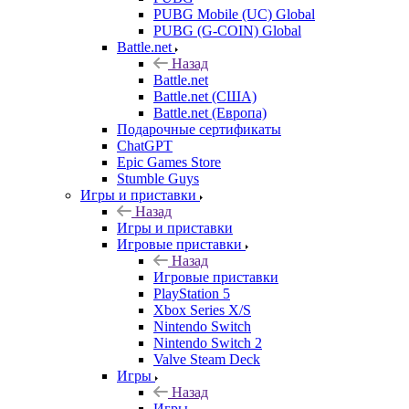
PUBG Mobile (UC) Global
PUBG (G-COIN) Global
Battle.net
Назад
Battle.net
Battle.net (США)
Battle.net (Европа)
Подарочные сертификаты
ChatGPT
Epic Games Store
Stumble Guys
Игры и приставки
Назад
Игры и приставки
Игровые приставки
Назад
Игровые приставки
PlayStation 5
Xbox Series X/S
Nintendo Switch
Nintendo Switch 2
Valve Steam Deck
Игры
Назад
Игры