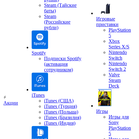
Steam (Тайские
баты)
Steam
Игровые
(Российские
приставки
рубли)
PlayStation
5
Xbox
Series X/S
Nintendo
Spotify
Switch
Подписки Spotify
Nintendo
(активация
Switch 2
сотрудником)
Valve
Steam
Deck
iTunes
iTunes (США)
Акции
iTunes (Турция)
Игры
iTunes (Польша)
Игры для
iTunes (Бразилия)
Sony
iTunes (Индия)
PlayStation
5