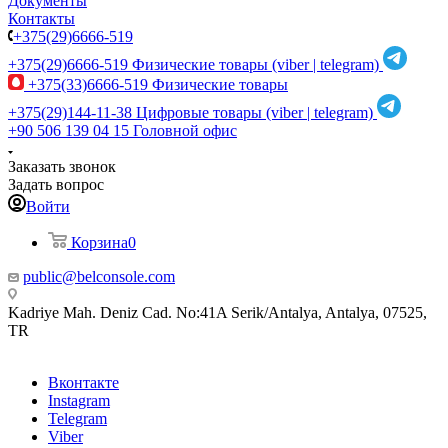
Документы
Контакты
+375(29)6666-519
+375(29)6666-519
Физические товары (viber | telegram)
+375(33)6666-519
Физические товары
+375(29)144-11-38
Цифровые товары (viber | telegram)
+90 506 139 04 15
Головной офис
Заказать звонок
Задать вопрос
Войти
Корзина
0
public@belconsole.com
Kadriye Mah. Deniz Cad. No:41A Serik/Antalya, Antalya, 07525,
TR
Вконтакте
Instagram
Telegram
Viber