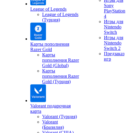
Игры для
Sony
League of Legends
PlayStation
League of Legends
4
(Турция)
Игры для
Nintendo
Switch
Игры для
Nintendo
Карты пополнения
Switch 2
Razer Gold
Предзаказ
Карты
игр
пополнения Razer
Gold (Global)
Карты
пополнения Razer
Gold (Турция)
Valorant подарочная
карта
Valorant (Турция)
Valorant
(Бразилия)
Valorant (США)