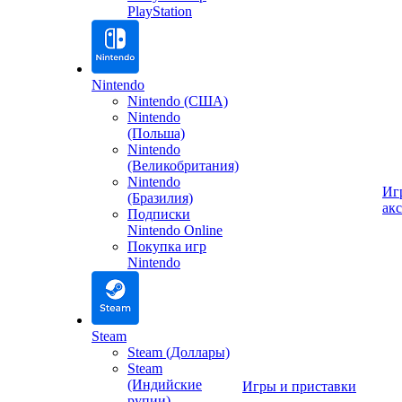
PlayStation
Nintendo
Nintendo (США)
Nintendo
(Польша)
Nintendo
(Великобритания)
Nintendo
Иг
(Бразилия)
ак
Подписки
Nintendo Online
Покупка игр
Nintendo
Steam
Steam (Доллары)
Steam
(Индийские
Игры и приставки
рупии)