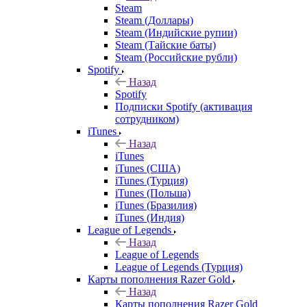
Steam
Steam (Доллары)
Steam (Индийские рупии)
Steam (Тайские баты)
Steam (Российские рубли)
Spotify
Назад
Spotify
Подписки Spotify (активация
сотрудником)
iTunes
Назад
iTunes
iTunes (США)
iTunes (Турция)
iTunes (Польша)
iTunes (Бразилия)
iTunes (Индия)
League of Legends
Назад
League of Legends
League of Legends (Турция)
Карты пополнения Razer Gold
Назад
Карты пополнения Razer Gold