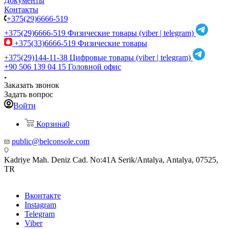
Документы
Контакты
+375(29)6666-519
+375(29)6666-519
Физические товары (viber | telegram)
+375(33)6666-519
Физические товары
+375(29)144-11-38
Цифровые товары (viber | telegram)
+90 506 139 04 15
Головной офис
Заказать звонок
Задать вопрос
Войти
Корзина
0
public@belconsole.com
Kadriye Mah. Deniz Cad. No:41A Serik/Antalya, Antalya, 07525,
TR
Вконтакте
Instagram
Telegram
Viber