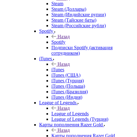
Steam
Steam (Доллары)
Steam (Индийские рупии)
Steam (Тайские баты)
Steam (Российские рубли)
Spotify
Назад
Spotify
Подписки Spotify (активация
сотрудником)
iTunes
Назад
iTunes
iTunes (США)
iTunes (Турция)
iTunes (Польша)
iTunes (Бразилия)
iTunes (Индия)
League of Legends
Назад
League of Legends
League of Legends (Турция)
Карты пополнения Razer Gold
Назад
Карты пополнения Razer Gold