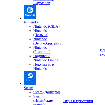
PlayStation
Nintendo
Nintendo (США)
Nintendo
(Польша)
Nintendo
(Великобритания)
Nintendo
Иг
(Бразилия)
ак
Подписки
Nintendo Online
Покупка игр
Nintendo
Steam
Steam (Доллары)
Steam
(Индийские
Игры и приставки
рупии)