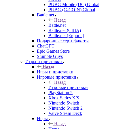
PUBG Mobile (UC) Global
PUBG (G-COIN) Global
Battle.net
Назад
Battle.net
Battle.net (США)
Battle.net (Европа)
Подарочные сертификаты
ChatGPT
Epic Games Store
Stumble Guys
Игры и приставки
Назад
Игры и приставки
Игровые приставки
Назад
Игровые приставки
PlayStation 5
Xbox Series X/S
Nintendo Switch
Nintendo Switch 2
Valve Steam Deck
Игры
Назад
Игры