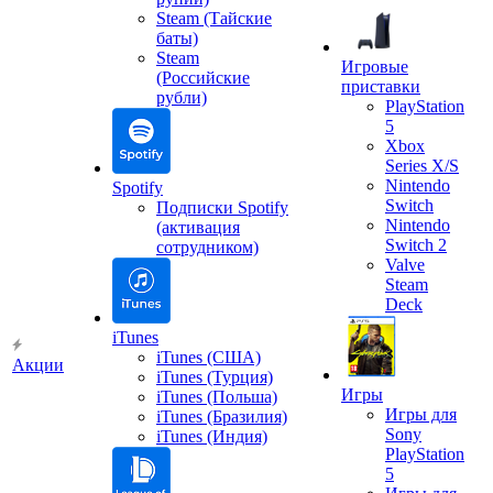
Steam (Тайские
баты)
Steam
Игровые
(Российские
приставки
рубли)
PlayStation
5
Xbox
Series X/S
Nintendo
Spotify
Switch
Подписки Spotify
Nintendo
(активация
Switch 2
сотрудником)
Valve
Steam
Deck
iTunes
iTunes (США)
Акции
iTunes (Турция)
Игры
iTunes (Польша)
Игры для
iTunes (Бразилия)
Sony
iTunes (Индия)
PlayStation
5