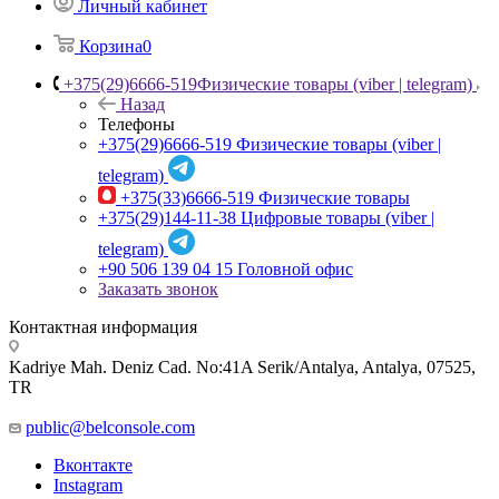
Личный кабинет
Корзина
0
+375(29)6666-519
Физические товары (viber | telegram)
Назад
Телефоны
+375(29)6666-519
Физические товары (viber |
telegram)
+375(33)6666-519
Физические товары
+375(29)144-11-38
Цифровые товары (viber |
telegram)
+90 506 139 04 15
Головной офис
Заказать звонок
Контактная информация
Kadriye Mah. Deniz Cad. No:41A Serik/Antalya, Antalya, 07525,
TR
public@belconsole.com
Вконтакте
Instagram