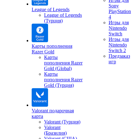
Игры для
Sony
League of Legends
PlayStation
League of Legends
4
(Турция)
Игры для
Nintendo
Switch
Игры для
Nintendo
Карты пополнения
Switch 2
Razer Gold
Предзаказ
Карты
игр
пополнения Razer
Gold (Global)
Карты
пополнения Razer
Gold (Турция)
Valorant подарочная
карта
Valorant (Турция)
Valorant
(Бразилия)
Valorant (США)