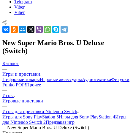
Telegram
Viber
Viber
New Super Mario Bros. U Deluxe
(Switch)
Каталог
—
Игры и приставки
Цифровые товары
Игровые аксессуары
Аудиотехника
Фигурки
Funko POP!
Прочее
—
Игры
Игровые приставки
—
Игры для приставки Nintendo Switch
Игры для Sony PlayStation 5
Игры для Sony PlayStation 4
Игры
для Nintendo Switch 2
Предзаказ игр
—
New Super Mario Bros. U Deluxe (Switch)
Под заказ