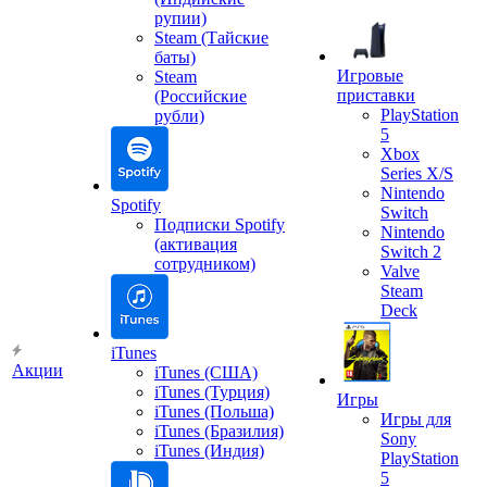
рупии)
Steam (Тайские
баты)
Игровые
Steam
приставки
(Российские
PlayStation
рубли)
5
Xbox
Series X/S
Nintendo
Spotify
Switch
Подписки Spotify
Nintendo
(активация
Switch 2
сотрудником)
Valve
Steam
Deck
iTunes
Акции
iTunes (США)
iTunes (Турция)
Игры
iTunes (Польша)
Игры для
iTunes (Бразилия)
Sony
iTunes (Индия)
PlayStation
5