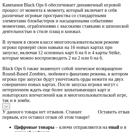
Кампания Black Ops 6 обеспечивает динамичный игровой
процесс от момента к моменту, который включает в себя
различные игровые пространства со стандартными
элементами блокбастеров и насыщенными событиями
моментами, ограблениями с высокими ставками и шпионской
деятельностью в стиле плащ и кинжал.
В лучшем в своем классе многопользовательском режиме
игроки проверят свои навыки на 16 новых картах при
запуске, включая 12 основных карт 6 на 6 и 4 карты Strike,
которые можно воспроизводить 2 на 2 или 6 на 6.
Black Ops 6 также знаменует собой эпическое возвращение
Round-Based Zombies, любимого фанатами режима, в котором
игроки при запуске будут уничтожать орды нежити на двух
совершенно новых картах. После запуска игроки могут с
нетерпением ждать еще более захватывающих карт и
новаторских впечатлений как в многопользовательской игре,
так и в зомби.
У данного товара нет отзывов. Станьте
Оставить отзыв
первым, кто оставил отзыв об этом товаре!
Цифровые товары
– ключи отправляются на
email
и в