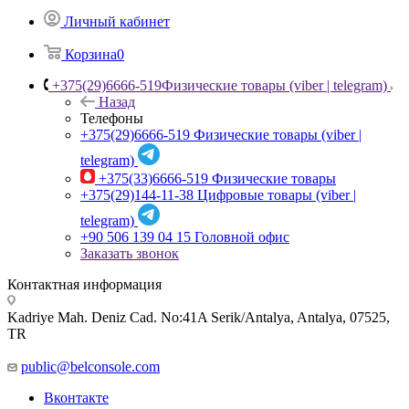
Личный кабинет
Корзина
0
+375(29)6666-519
Физические товары (viber | telegram)
Назад
Телефоны
+375(29)6666-519
Физические товары (viber |
telegram)
+375(33)6666-519
Физические товары
+375(29)144-11-38
Цифровые товары (viber |
telegram)
+90 506 139 04 15
Головной офис
Заказать звонок
Контактная информация
Kadriye Mah. Deniz Cad. No:41A Serik/Antalya, Antalya, 07525,
TR
public@belconsole.com
Вконтакте