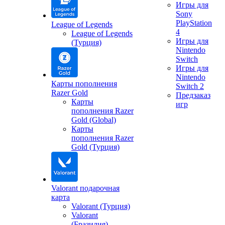
Игры для
Sony
PlayStation
League of Legends
4
League of Legends
Игры для
(Турция)
Nintendo
Switch
Игры для
Nintendo
Карты пополнения
Switch 2
Razer Gold
Предзаказ
Карты
игр
пополнения Razer
Gold (Global)
Карты
пополнения Razer
Gold (Турция)
Valorant подарочная
карта
Valorant (Турция)
Valorant
(Бразилия)