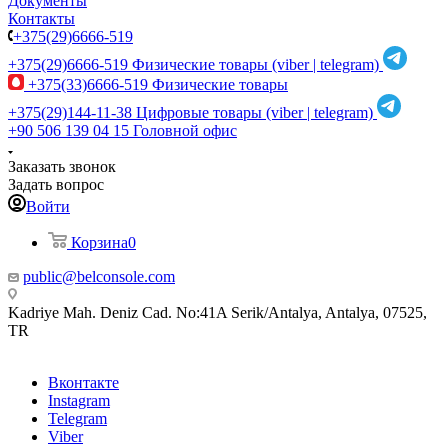
Документы
Контакты
+375(29)6666-519
+375(29)6666-519
Физические товары (viber | telegram)
+375(33)6666-519
Физические товары
+375(29)144-11-38
Цифровые товары (viber | telegram)
+90 506 139 04 15
Головной офис
Заказать звонок
Задать вопрос
Войти
Корзина
0
public@belconsole.com
Kadriye Mah. Deniz Cad. No:41A Serik/Antalya, Antalya, 07525,
TR
Вконтакте
Instagram
Telegram
Viber