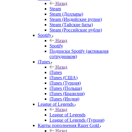
Назад
Steam
Steam (Доллары)
Steam (Индийские рупии)
Steam (Тайские баты)
Steam (Российские рубли)
Spotify
Назад
Spotify
Подписки Spotify (активация
сотрудником)
iTunes
Назад
iTunes
iTunes (США)
iTunes (Турция)
iTunes (Польша)
iTunes (Бразилия)
iTunes (Индия)
League of Legends
Назад
League of Legends
League of Legends (Турция)
Карты пополнения Razer Gold
Назад