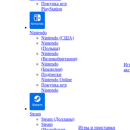
Покупка игр
PlayStation
Nintendo
Nintendo (США)
Nintendo
(Польша)
Nintendo
(Великобритания)
Nintendo
Иг
(Бразилия)
ак
Подписки
Nintendo Online
Покупка игр
Nintendo
Steam
Steam (Доллары)
Steam
Игры и приставки
(Индийские