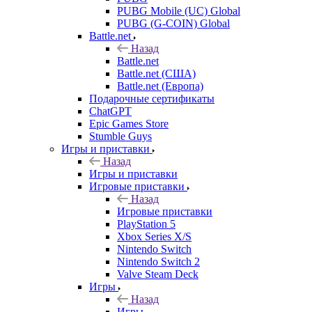
PUBG Mobile (UC) Global
PUBG (G-COIN) Global
Battle.net
Назад
Battle.net
Battle.net (США)
Battle.net (Европа)
Подарочные сертификаты
ChatGPT
Epic Games Store
Stumble Guys
Игры и приставки
Назад
Игры и приставки
Игровые приставки
Назад
Игровые приставки
PlayStation 5
Xbox Series X/S
Nintendo Switch
Nintendo Switch 2
Valve Steam Deck
Игры
Назад
Игры