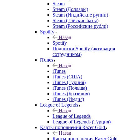
Steam
Steam (Доллары)
Steam (Индийские рупии)
Steam (Тайские баты)
Steam (Российские рубли)
Spotify
Назад
Spotify
Подписки Spotify (активация
сотрудником)
iTunes
Назад
iTunes
iTunes (США)
iTunes (Турция)
iTunes (Польша)
iTunes (Бразилия)
iTunes (Индия)
League of Legends
Назад
League of Legends
League of Legends (Турция)
Карты пополнения Razer Gold
Назад
Карты пополнения Razer Gold