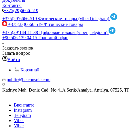
Документы
Контакты
+375(29)6666-519
+375(29)6666-519
Физические товары (viber | telegram)
+375(33)6666-519
Физические товары
+375(29)144-11-38
Цифровые товары (viber | telegram)
+90 506 139 04 15
Головной офис
Заказать звонок
Задать вопрос
Войти
Корзина
0
public@belconsole.com
Kadriye Mah. Deniz Cad. No:41A Serik/Antalya, Antalya, 07525, T
Вконтакте
Instagram
Telegram
Viber
Viber