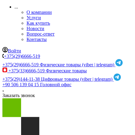
...
О компании
Услуги
Как купить
Новости
Вопрос-ответ
Контакты
Войти
+375(29)6666-519
+375(29)6666-519
Физические товары (viber | telegram)
+375(33)6666-519
Физические товары
+375(29)144-11-38
Цифровые товары (viber | telegram)
+90 506 139 04 15
Головной офис
Заказать звонок