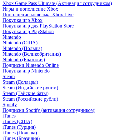
Xbox Game Pass Ultimate (Активация сотрудником)
Игры и пополнение Xbox
Пополнение кошелька Xbox Live
Покупка игр Xbox
Покупка игр для PlayStation Store
Покупка игр PlayStation
Nintendo
Nintendo (США)
Nintendo (Польша)
Nintendo (Великобритания)
Nintendo (Бразилия)
Подписки Nintendo Online
Покупка игр Nintendo
Steam
Steam (Доллары)
Steam (Индийские рупии)
Steam (Тайские баты)
Steam (Российские рубли)
Spotify
Подписки Spotify (активация сотрудником)
iTunes
iTunes (США)
iTunes (Турция)
iTunes (Польша)
iTunes (Бразилия)