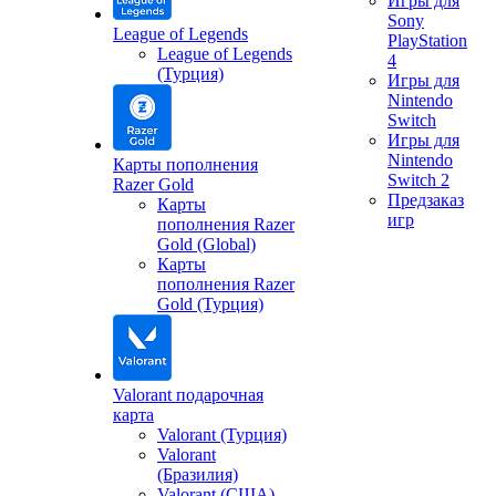
Игры для
Sony
League of Legends
PlayStation
League of Legends
4
(Турция)
Игры для
Nintendo
Switch
Игры для
Nintendo
Карты пополнения
Switch 2
Razer Gold
Предзаказ
Карты
игр
пополнения Razer
Gold (Global)
Карты
пополнения Razer
Gold (Турция)
Valorant подарочная
карта
Valorant (Турция)
Valorant
(Бразилия)
Valorant (США)