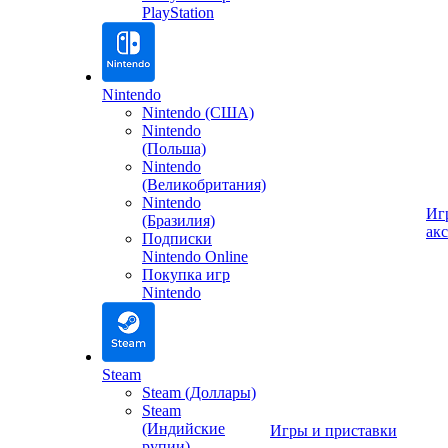
PlayStation
Nintendo
Nintendo (США)
Nintendo
(Польша)
Nintendo
(Великобритания)
Nintendo
Иг
(Бразилия)
ак
Подписки
Nintendo Online
Покупка игр
Nintendo
Steam
Steam (Доллары)
Steam
(Индийские
Игры и приставки
рупии)