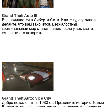
делайте, что вам захочется. Безжалостный
криминальный мир станет вашим, если у вас хватит
смелости его покорить.
Grand Theft Auto: Vice City
Добро пожаловать в 1980-е... Проживите историю Томми
Версетти, полную предательств, возмездия и неоновых
огней тропического Вайс-Сити. Все богатства этого
города станут вашими – нужно только протянуть руку.
Grand Theft Auto: San Andreas
За окном – начало 1990-х. После того, как пара копов
повесила на него убийство, которого он не совершал,
Карл «Си Джей» Джонсон должен отправиться в
путешествие, чтобы обезопасить близких и установить
контроль над улицами штата Сан-Андреас.