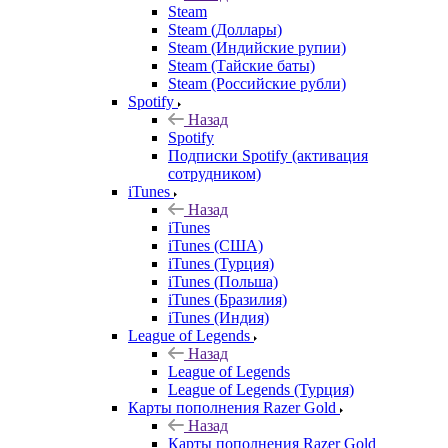
Steam
Steam (Доллары)
Steam (Индийские рупии)
Steam (Тайские баты)
Steam (Российские рубли)
Spotify
Назад
Spotify
Подписки Spotify (активация
сотрудником)
iTunes
Назад
iTunes
iTunes (США)
iTunes (Турция)
iTunes (Польша)
iTunes (Бразилия)
iTunes (Индия)
League of Legends
Назад
League of Legends
League of Legends (Турция)
Карты пополнения Razer Gold
Назад
Карты пополнения Razer Gold