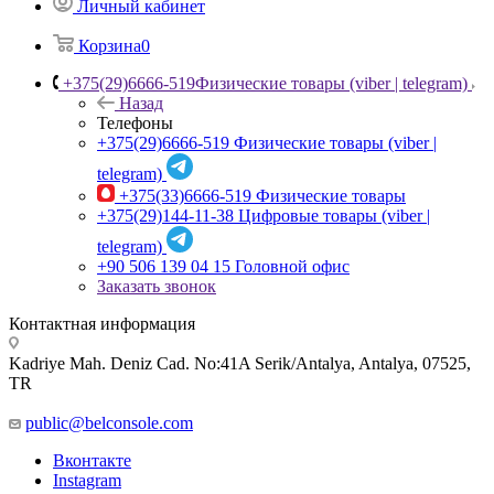
Личный кабинет
Корзина
0
+375(29)6666-519
Физические товары (viber | telegram)
Назад
Телефоны
+375(29)6666-519
Физические товары (viber |
telegram)
+375(33)6666-519
Физические товары
+375(29)144-11-38
Цифровые товары (viber |
telegram)
+90 506 139 04 15
Головной офис
Заказать звонок
Контактная информация
Kadriye Mah. Deniz Cad. No:41A Serik/Antalya, Antalya, 07525,
TR
public@belconsole.com
Вконтакте
Instagram