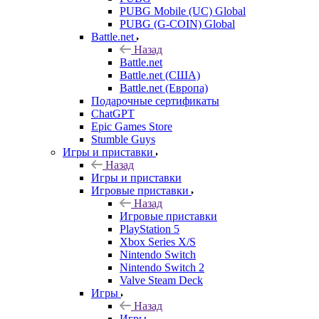
PUBG Mobile (UC) Global
PUBG (G-COIN) Global
Battle.net
Назад
Battle.net
Battle.net (США)
Battle.net (Европа)
Подарочные сертификаты
ChatGPT
Epic Games Store
Stumble Guys
Игры и приставки
Назад
Игры и приставки
Игровые приставки
Назад
Игровые приставки
PlayStation 5
Xbox Series X/S
Nintendo Switch
Nintendo Switch 2
Valve Steam Deck
Игры
Назад
Игры