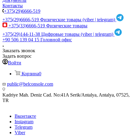
Документы
Контакты
+375(29)6666-519
+375(29)6666-519
Физические товары (viber | telegram)
+375(33)6666-519
Физические товары
+375(29)144-11-38
Цифровые товары (viber | telegram)
+90 506 139 04 15
Головной офис
Заказать звонок
Задать вопрос
Войти
Корзина
0
public@belconsole.com
Kadriye Mah. Deniz Cad. No:41A Serik/Antalya, Antalya, 07525,
TR
Вконтакте
Instagram
Telegram
Viber