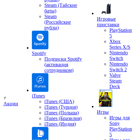
Steam (Тайские
баты)
Steam
Игровые
(Российские
приставки
рубли)
PlayStation
5
Xbox
Series X/S
Nintendo
Spotify
Switch
Подписки Spotify
Nintendo
(активация
Switch 2
сотрудником)
Valve
Steam
Deck
iTunes
iTunes (США)
Акции
iTunes (Турция)
Игры
iTunes (Польша)
Игры для
iTunes (Бразилия)
Sony
iTunes (Индия)
PlayStation
5