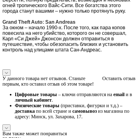
У данного товара нет отзывов. Станьте
Оставить отзыв
первым, кто оставил отзыв об этом товаре!
Цифровые товары
– ключи отправляются на
email
и в
личный кабинет
.
Физические товары
(приставки, фигурки и т.д.) –
доставка
по всей стране и
самовывоз
из магазина по
адресу: Минск, ул. Захарова, 17.
Вам также может понравиться
99
BYN
/шт
Варианты цен
99
BYN
/шт
Подробности
Нет в наличии
Под заказ
Характеристики
Цена действительна только для интернет-магазина и может
отличаться от цен в розничных магазинах
Все товары категории
Все товары бренда Sony Playstation