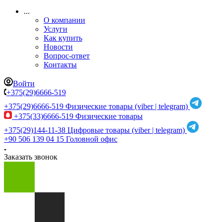
...
О компании
Услуги
Как купить
Новости
Вопрос-ответ
Контакты
Войти
+375(29)6666-519
+375(29)6666-519
Физические товары (viber | telegram)
+375(33)6666-519
Физические товары
+375(29)144-11-38
Цифровые товары (viber | telegram)
+90 506 139 04 15
Головной офис
Заказать звонок