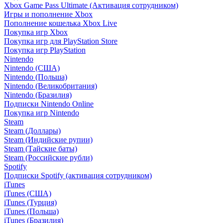
Xbox Game Pass Ultimate (Активация сотрудником)
Игры и пополнение Xbox
Пополнение кошелька Xbox Live
Покупка игр Xbox
Покупка игр для PlayStation Store
Покупка игр PlayStation
Nintendo
Nintendo (США)
Nintendo (Польша)
Nintendo (Великобритания)
Nintendo (Бразилия)
Подписки Nintendo Online
Покупка игр Nintendo
Steam
Steam (Доллары)
Steam (Индийские рупии)
Steam (Тайские баты)
Steam (Российские рубли)
Spotify
Подписки Spotify (активация сотрудником)
iTunes
iTunes (США)
iTunes (Турция)
iTunes (Польша)
iTunes (Бразилия)