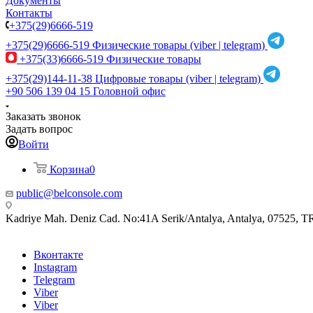
Документы
Контакты
+375(29)6666-519
+375(29)6666-519
Физические товары (viber | telegram)
+375(33)6666-519
Физические товары
+375(29)144-11-38
Цифровые товары (viber | telegram)
+90 506 139 04 15
Головной офис
Заказать звонок
Задать вопрос
Войти
Корзина
0
public@belconsole.com
Kadriye Mah. Deniz Cad. No:41A Serik/Antalya, Antalya, 07525, T
Вконтакте
Instagram
Telegram
Viber
Viber