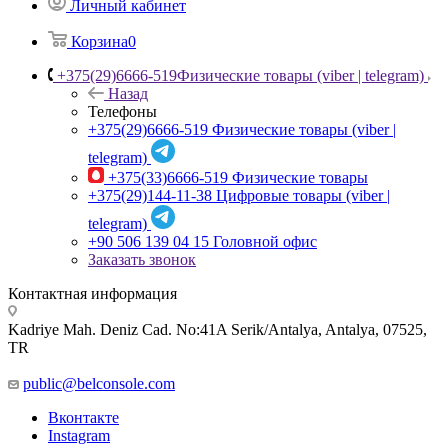
Личный кабинет
Корзина
0
+375(29)6666-519
Физические товары (viber | telegram)
Назад
Телефоны
+375(29)6666-519
Физические товары (viber |
telegram)
+375(33)6666-519
Физические товары
+375(29)144-11-38
Цифровые товары (viber |
telegram)
+90 506 139 04 15
Головной офис
Заказать звонок
Контактная информация
Kadriye Mah. Deniz Cad. No:41A Serik/Antalya, Antalya, 07525,
TR
public@belconsole.com
Вконтакте
Instagram