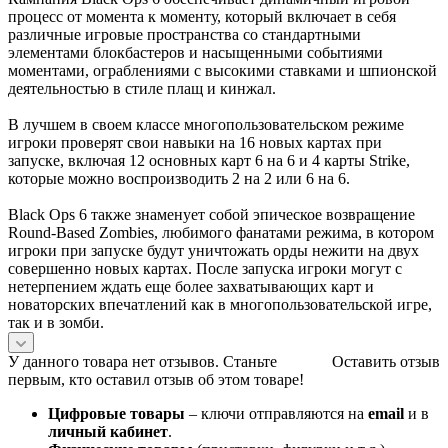
процесс от момента к моменту, который включает в себя
различные игровые пространства со стандартными
элементами блокбастеров и насыщенными событиями
моментами, ограблениями с высокими ставками и шпионской
деятельностью в стиле плащ и кинжал.
В лучшем в своем классе многопользовательском режиме
игроки проверят свои навыки на 16 новых картах при
запуске, включая 12 основных карт 6 на 6 и 4 карты Strike,
которые можно воспроизводить 2 на 2 или 6 на 6.
Black Ops 6 также знаменует собой эпическое возвращение
Round-Based Zombies, любимого фанатами режима, в котором
игроки при запуске будут уничтожать орды нежити на двух
совершенно новых картах. После запуска игроки могут с
нетерпением ждать еще более захватывающих карт и
новаторских впечатлений как в многопользовательской игре,
так и в зомби.
У данного товара нет отзывов. Станьте
Оставить отзыв
первым, кто оставил отзыв об этом товаре!
Цифровые товары
– ключи отправляются на
email
и в
личный кабинет
.