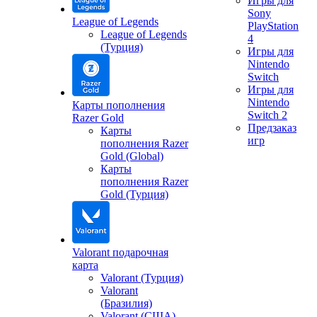
Игры для
Sony
League of Legends
PlayStation
League of Legends
4
(Турция)
Игры для
Nintendo
Switch
Игры для
Nintendo
Карты пополнения
Switch 2
Razer Gold
Предзаказ
Карты
игр
пополнения Razer
Gold (Global)
Карты
пополнения Razer
Gold (Турция)
Valorant подарочная
карта
Valorant (Турция)
Valorant
(Бразилия)
Valorant (США)