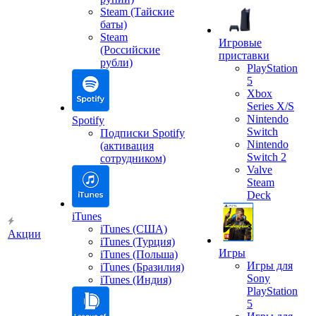
Steam (Тайские
баты)
Steam
Игровые
(Российские
приставки
рубли)
PlayStation
5
Xbox
Series X/S
Nintendo
Spotify
Switch
Подписки Spotify
Nintendo
(активация
Switch 2
сотрудником)
Valve
Steam
Deck
iTunes
iTunes (США)
Акции
iTunes (Турция)
Игры
iTunes (Польша)
Игры для
iTunes (Бразилия)
Sony
iTunes (Индия)
PlayStation
5