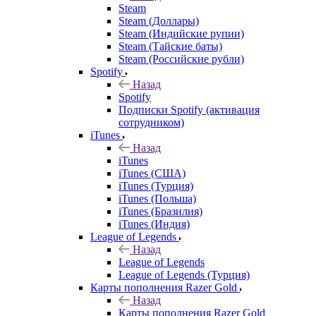
Steam
Steam (Доллары)
Steam (Индийские рупии)
Steam (Тайские баты)
Steam (Российские рубли)
Spotify
Назад
Spotify
Подписки Spotify (активация
сотрудником)
iTunes
Назад
iTunes
iTunes (США)
iTunes (Турция)
iTunes (Польша)
iTunes (Бразилия)
iTunes (Индия)
League of Legends
Назад
League of Legends
League of Legends (Турция)
Карты пополнения Razer Gold
Назад
Карты пополнения Razer Gold