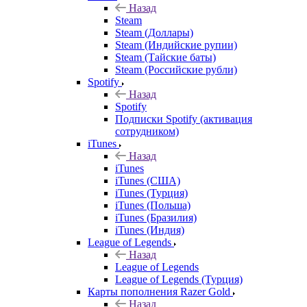
Назад
Steam
Steam (Доллары)
Steam (Индийские рупии)
Steam (Тайские баты)
Steam (Российские рубли)
Spotify
Назад
Spotify
Подписки Spotify (активация
сотрудником)
iTunes
Назад
iTunes
iTunes (США)
iTunes (Турция)
iTunes (Польша)
iTunes (Бразилия)
iTunes (Индия)
League of Legends
Назад
League of Legends
League of Legends (Турция)
Карты пополнения Razer Gold
Назад