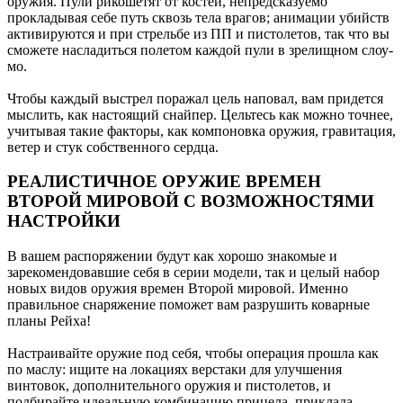
оружия. Пули рикошетят от костей, непредсказуемо
прокладывая себе путь сквозь тела врагов; анимации убийств
активируются и при стрельбе из ПП и пистолетов, так что вы
сможете насладиться полетом каждой пули в зрелищном слоу-
мо.
Чтобы каждый выстрел поражал цель наповал, вам придется
мыслить, как настоящий снайпер. Цельтесь как можно точнее,
учитывая такие факторы, как компоновка оружия, гравитация,
ветер и стук собственного сердца.
РЕАЛИСТИЧНОЕ ОРУЖИЕ ВРЕМЕН
ВТОРОЙ МИРОВОЙ С ВОЗМОЖНОСТЯМИ
НАСТРОЙКИ
В вашем распоряжении будут как хорошо знакомые и
зарекомендовавшие себя в серии модели, так и целый набор
новых видов оружия времен Второй мировой. Именно
правильное снаряжение поможет вам разрушить коварные
планы Рейха!
Настраивайте оружие под себя, чтобы операция прошла как
по маслу: ищите на локациях верстаки для улучшения
винтовок, дополнительного оружия и пистолетов, и
подбирайте идеальную комбинацию прицела, приклада,