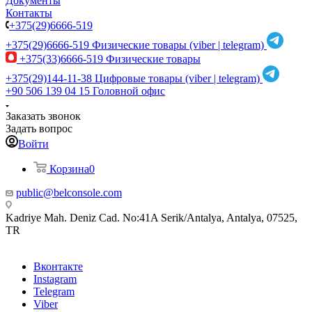
Документы
Контакты
+375(29)6666-519
+375(29)6666-519
Физические товары (viber | telegram)
+375(33)6666-519
Физические товары
+375(29)144-11-38
Цифровые товары (viber | telegram)
+90 506 139 04 15
Головной офис
Заказать звонок
Задать вопрос
Войти
Корзина
0
public@belconsole.com
Kadriye Mah. Deniz Cad. No:41A Serik/Antalya, Antalya, 07525,
TR
Вконтакте
Instagram
Telegram
Viber