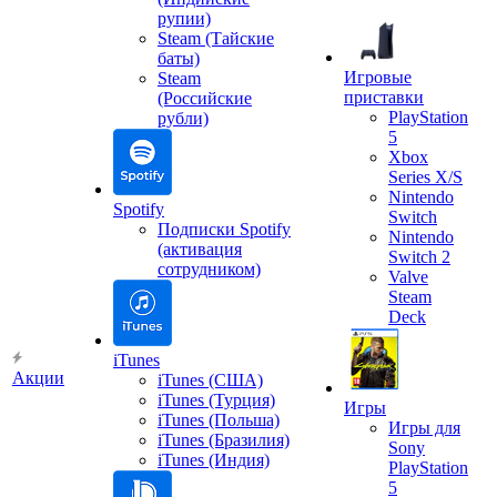
рупии)
Steam (Тайские
баты)
Игровые
Steam
приставки
(Российские
PlayStation
рубли)
5
Xbox
Series X/S
Nintendo
Spotify
Switch
Подписки Spotify
Nintendo
(активация
Switch 2
сотрудником)
Valve
Steam
Deck
iTunes
Акции
iTunes (США)
iTunes (Турция)
Игры
iTunes (Польша)
Игры для
iTunes (Бразилия)
Sony
iTunes (Индия)
PlayStation
5