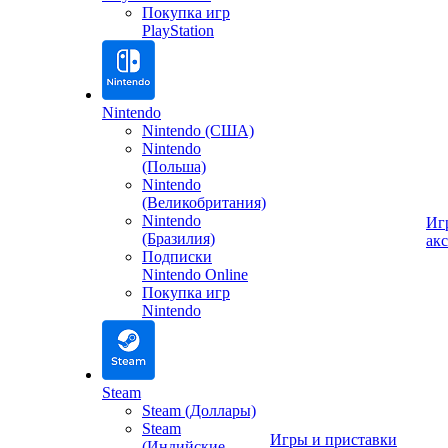
Покупка игр
PlayStation
Nintendo
Nintendo (США)
Nintendo
(Польша)
Nintendo
(Великобритания)
Nintendo
Иг
(Бразилия)
ак
Подписки
Nintendo Online
Покупка игр
Nintendo
Steam
Steam (Доллары)
Steam
Игры и приставки
(Индийские