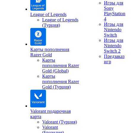
Игры для
Sony
PlayStation
League of Legends
4
League of Legends
Игры для
(Турция)
Nintendo
Switch
Игры для
Nintendo
Карты пополнения
Switch 2
Razer Gold
Предзаказ
Карты
игр
пополнения Razer
Gold (Global)
Карты
пополнения Razer
Gold (Турция)
Valorant подарочная
карта
Valorant (Турция)
Valorant
(Бразилия)