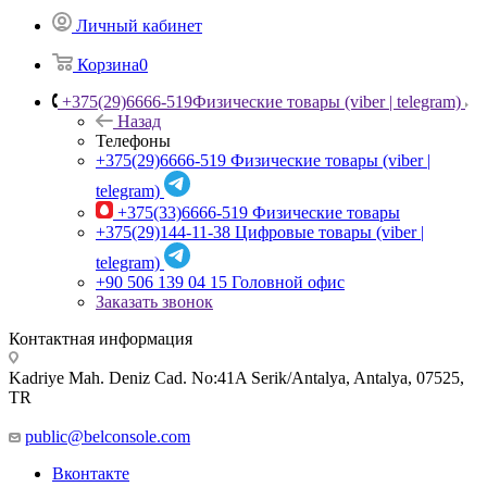
Личный кабинет
Корзина
0
+375(29)6666-519
Физические товары (viber | telegram)
Назад
Телефоны
+375(29)6666-519
Физические товары (viber |
telegram)
+375(33)6666-519
Физические товары
+375(29)144-11-38
Цифровые товары (viber |
telegram)
+90 506 139 04 15
Головной офис
Заказать звонок
Контактная информация
Kadriye Mah. Deniz Cad. No:41A Serik/Antalya, Antalya, 07525,
TR
public@belconsole.com
Вконтакте