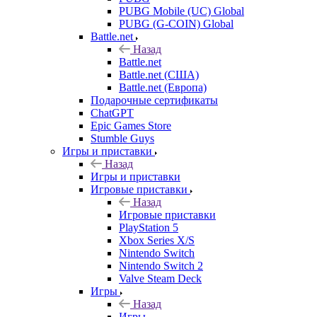
PUBG Mobile (UC) Global
PUBG (G-COIN) Global
Battle.net
Назад
Battle.net
Battle.net (США)
Battle.net (Европа)
Подарочные сертификаты
ChatGPT
Epic Games Store
Stumble Guys
Игры и приставки
Назад
Игры и приставки
Игровые приставки
Назад
Игровые приставки
PlayStation 5
Xbox Series X/S
Nintendo Switch
Nintendo Switch 2
Valve Steam Deck
Игры
Назад
Игры