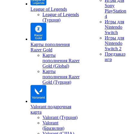
Игры для
Sony
League of Legends
PlayStation
League of Legends
4
(Турция)
Игры для
Nintendo
Switch
Игры для
Nintendo
Карты пополнения
Switch 2
Razer Gold
Предзаказ
Карты
игр
пополнения Razer
Gold (Global)
Карты
пополнения Razer
Gold (Турция)
Valorant подарочная
карта
Valorant (Турция)
Valorant
(Бразилия)
Valorant (США)