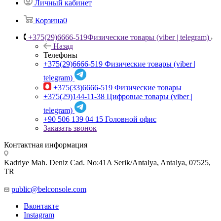
Личный кабинет
Корзина
0
+375(29)6666-519
Физические товары (viber | telegram)
Назад
Телефоны
+375(29)6666-519
Физические товары (viber |
telegram)
+375(33)6666-519
Физические товары
+375(29)144-11-38
Цифровые товары (viber |
telegram)
+90 506 139 04 15
Головной офис
Заказать звонок
Контактная информация
Kadriye Mah. Deniz Cad. No:41A Serik/Antalya, Antalya, 07525,
TR
public@belconsole.com
Вконтакте
Instagram