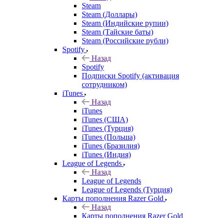
Steam
Steam (Доллары)
Steam (Индийские рупии)
Steam (Тайские баты)
Steam (Российские рубли)
Spotify
Назад
Spotify
Подписки Spotify (активация
сотрудником)
iTunes
Назад
iTunes
iTunes (США)
iTunes (Турция)
iTunes (Польша)
iTunes (Бразилия)
iTunes (Индия)
League of Legends
Назад
League of Legends
League of Legends (Турция)
Карты пополнения Razer Gold
Назад
Карты пополнения Razer Gold