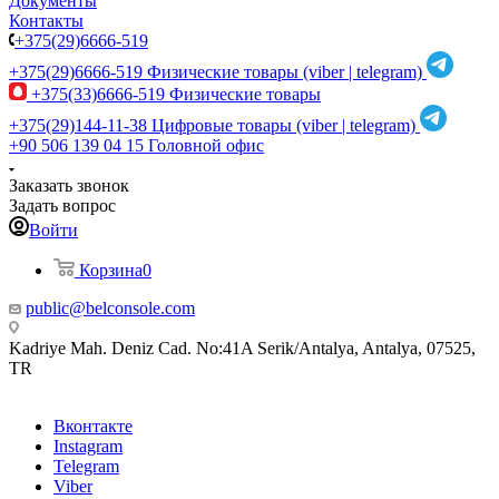
Документы
Контакты
+375(29)6666-519
+375(29)6666-519
Физические товары (viber | telegram)
+375(33)6666-519
Физические товары
+375(29)144-11-38
Цифровые товары (viber | telegram)
+90 506 139 04 15
Головной офис
Заказать звонок
Задать вопрос
Войти
Корзина
0
public@belconsole.com
Kadriye Mah. Deniz Cad. No:41A Serik/Antalya, Antalya, 07525,
TR
Вконтакте
Instagram
Telegram
Viber