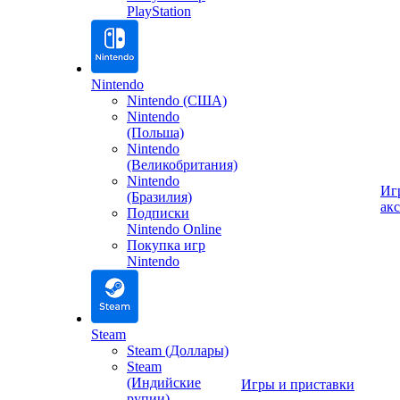
PlayStation
Nintendo
Nintendo (США)
Nintendo
(Польша)
Nintendo
(Великобритания)
Nintendo
Иг
(Бразилия)
ак
Подписки
Nintendo Online
Покупка игр
Nintendo
Steam
Steam (Доллары)
Steam
(Индийские
Игры и приставки
рупии)