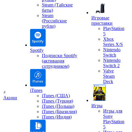
Steam (Тайские
баты)
Steam
Игровые
(Российские
приставки
рубли)
PlayStation
5
Xbox
Series X/S
Nintendo
Spotify
Switch
Подписки Spotify
Nintendo
(активация
Switch 2
сотрудником)
Valve
Steam
Deck
iTunes
iTunes (США)
Акции
iTunes (Турция)
Игры
iTunes (Польша)
Игры для
iTunes (Бразилия)
Sony
iTunes (Индия)
PlayStation
5