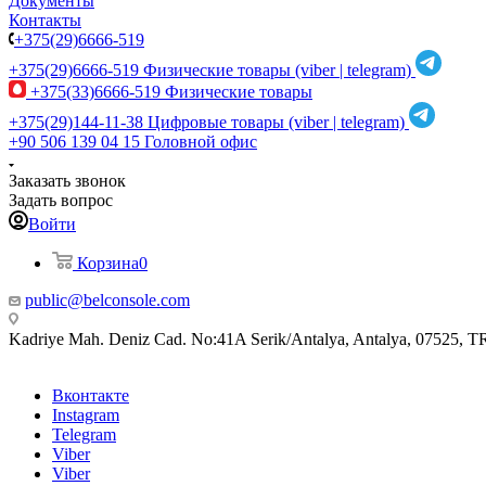
Документы
Контакты
+375(29)6666-519
+375(29)6666-519
Физические товары (viber | telegram)
+375(33)6666-519
Физические товары
+375(29)144-11-38
Цифровые товары (viber | telegram)
+90 506 139 04 15
Головной офис
Заказать звонок
Задать вопрос
Войти
Корзина
0
public@belconsole.com
Kadriye Mah. Deniz Cad. No:41A Serik/Antalya, Antalya, 07525, T
Вконтакте
Instagram
Telegram
Viber
Viber