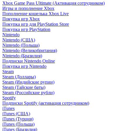
Xbox Game Pass Ultimate (Активация сотрудником)
Игры и пополнение Xbox
Пополнение кошелька Xbox Live
Покупка игр Xbox
Покупка игр для PlayStation Store
Покупка игр PlayStation
Nintendo
Nintendo (США)
Nintendo (Польша)
Nintendo (Великобритания)
Nintendo (Бразилия)
Подписки Nintendo Online
Покупка игр Nintendo
Steam
Steam (Доллары)
Steam (Индийские рупии)
Steam (Тайские баты)
Steam (Российские рубли)
Spotify
Подписки Spotify (активация сотрудником)
iTunes
iTunes (США)
iTunes (Турция)
iTunes (Польша)
iTunes (Бразилия)