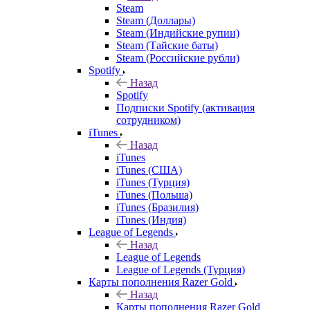
Steam
Steam (Доллары)
Steam (Индийские рупии)
Steam (Тайские баты)
Steam (Российские рубли)
Spotify
Назад
Spotify
Подписки Spotify (активация
сотрудником)
iTunes
Назад
iTunes
iTunes (США)
iTunes (Турция)
iTunes (Польша)
iTunes (Бразилия)
iTunes (Индия)
League of Legends
Назад
League of Legends
League of Legends (Турция)
Карты пополнения Razer Gold
Назад
Карты пополнения Razer Gold