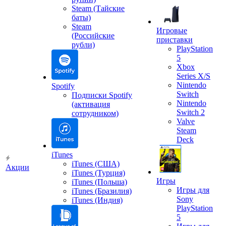
Steam (Тайские
баты)
Steam
Игровые
(Российские
приставки
рубли)
PlayStation
5
Xbox
Series X/S
Nintendo
Spotify
Switch
Подписки Spotify
Nintendo
(активация
Switch 2
сотрудником)
Valve
Steam
Deck
iTunes
iTunes (США)
Акции
iTunes (Турция)
Игры
iTunes (Польша)
Игры для
iTunes (Бразилия)
Sony
iTunes (Индия)
PlayStation
5