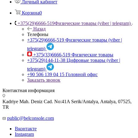
Личный кабинет
Корзина
0
+375(29)6666-519
Физические товары (viber | telegram)
Назад
Телефоны
+375(29)6666-519
Физические товары (viber |
telegram)
+375(33)6666-519
Физические товары
+375(29)144-11-38
Цифровые товары (viber |
telegram)
+90 506 139 04 15
Головной офис
Заказать звонок
Контактная информация
Kadriye Mah. Deniz Cad. No:41A Serik/Antalya, Antalya, 07525,
TR
public@belconsole.com
Вконтакте
Instagram