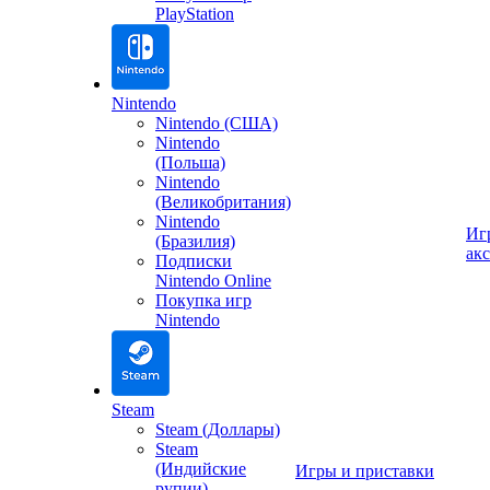
PlayStation
Nintendo
Nintendo (США)
Nintendo
(Польша)
Nintendo
(Великобритания)
Nintendo
Иг
(Бразилия)
ак
Подписки
Nintendo Online
Покупка игр
Nintendo
Steam
Steam (Доллары)
Steam
(Индийские
Игры и приставки
рупии)