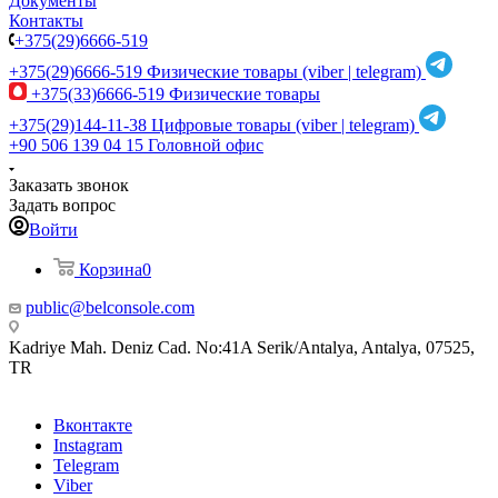
Документы
Контакты
+375(29)6666-519
+375(29)6666-519
Физические товары (viber | telegram)
+375(33)6666-519
Физические товары
+375(29)144-11-38
Цифровые товары (viber | telegram)
+90 506 139 04 15
Головной офис
Заказать звонок
Задать вопрос
Войти
Корзина
0
public@belconsole.com
Kadriye Mah. Deniz Cad. No:41A Serik/Antalya, Antalya, 07525,
TR
Вконтакте
Instagram
Telegram
Viber