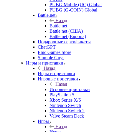
PUBG Mobile (UC) Global
PUBG (G-COIN) Global
Battle.net
Назад
Battle.net
Battle.net (США)
Battle.net (Европа)
Подарочные сертификаты
ChatGPT
Epic Games Store
Stumble Guys
Игры и приставки
Назад
Игры и приставки
Игровые приставки
Назад
Игровые приставки
PlayStation 5
Xbox Series X/S
Nintendo Switch
Nintendo Switch 2
Valve Steam Deck
Игры
Назад
Игры