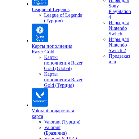
Игры для
Sony
League of Legends
PlayStation
League of Legends
4
(Турция)
Игры для
Nintendo
Switch
Игры для
Nintendo
Карты пополнения
Switch 2
Razer Gold
Предзаказ
Карты
игр
пополнения Razer
Gold (Global)
Карты
пополнения Razer
Gold (Турция)
Valorant подарочная
карта
Valorant (Турция)
Valorant
(Бразилия)
Valorant (США)