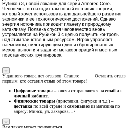
Рубикон 3,
новой локации для серии Armored Core
.
Человечество находит там новый источник энергии,
который хочет использовать для дальнейшего развития
экономики и ее технологических достижений. Однако
энергия источника приводит планету к природному
катаклизму. Полвека спустя человечество вновь
устремляется на Рубикон 3 с целью получить контроль
над этим таинственным ресурсом. Игрок управляет
наемником
, пилотирующим один из бронированных
м
ехов
, выполняя задания мегакорпораций и местных
п
овстанческих
группировок
.
У данного товара нет отзывов. Станьте
Оставить отзыв
первым, кто оставил отзыв об этом товаре!
Цифровые товары
– ключи отправляются на
email
и в
личный кабинет
.
Физические товары
(приставки, фигурки и т.д.) –
доставка
по всей стране и
самовывоз
из магазина по
адресу: Минск, ул. Захарова, 17.
Вам также может понравиться