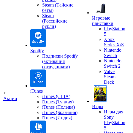
Steam (Тайские
баты)
Steam
Игровые
(Российские
приставки
рубли)
PlayStation
5
Xbox
Series X/S
Nintendo
Spotify
Switch
Подписки Spotify
Nintendo
(активация
Switch 2
сотрудником)
Valve
Steam
Deck
iTunes
iTunes (США)
Акции
iTunes (Турция)
Игры
iTunes (Польша)
Игры для
iTunes (Бразилия)
Sony
iTunes (Индия)
PlayStation
5