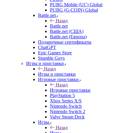
PUBG Mobile (UC) Global
PUBG (G-COIN) Global
Battle.net
Назад
Battle.net
Battle.net (США)
Battle.net (Европа)
Подарочные сертификаты
ChatGPT
Epic Games Store
Stumble Guys
Игры и приставки
Назад
Игры и приставки
Игровые приставки
Назад
Игровые приставки
PlayStation 5
Xbox Series X/S
Nintendo Switch
Nintendo Switch 2
Valve Steam Deck
Игры
Назад
Игры