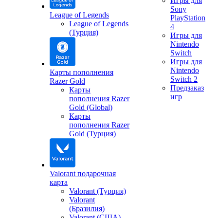
Игры для
Sony
League of Legends
PlayStation
League of Legends
4
(Турция)
Игры для
Nintendo
Switch
Игры для
Nintendo
Карты пополнения
Switch 2
Razer Gold
Предзаказ
Карты
игр
пополнения Razer
Gold (Global)
Карты
пополнения Razer
Gold (Турция)
Valorant подарочная
карта
Valorant (Турция)
Valorant
(Бразилия)
Valorant (США)