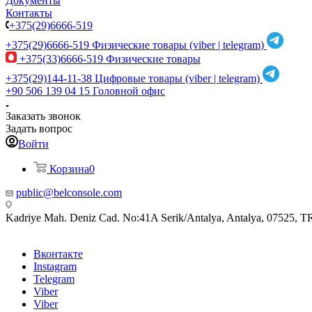
Документы
Контакты
+375(29)6666-519
+375(29)6666-519
Физические товары (viber | telegram)
+375(33)6666-519
Физические товары
+375(29)144-11-38
Цифровые товары (viber | telegram)
+90 506 139 04 15
Головной офис
Заказать звонок
Задать вопрос
Войти
Корзина
0
public@belconsole.com
Kadriye Mah. Deniz Cad. No:41A Serik/Antalya, Antalya, 07525, T
Вконтакте
Instagram
Telegram
Viber
Viber