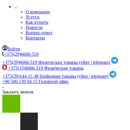
...
О компании
Услуги
Как купить
Новости
Вопрос-ответ
Контакты
Войти
+375(29)6666-519
+375(29)6666-519
Физические товары (viber | telegram)
+375(33)6666-519
Физические товары
+375(29)144-11-38
Цифровые товары (viber | telegram)
+90 506 139 04 15
Головной офис
Заказать звонок