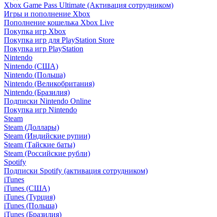
Xbox Game Pass Ultimate (Активация сотрудником)
Игры и пополнение Xbox
Пополнение кошелька Xbox Live
Покупка игр Xbox
Покупка игр для PlayStation Store
Покупка игр PlayStation
Nintendo
Nintendo (США)
Nintendo (Польша)
Nintendo (Великобритания)
Nintendo (Бразилия)
Подписки Nintendo Online
Покупка игр Nintendo
Steam
Steam (Доллары)
Steam (Индийские рупии)
Steam (Тайские баты)
Steam (Российские рубли)
Spotify
Подписки Spotify (активация сотрудником)
iTunes
iTunes (США)
iTunes (Турция)
iTunes (Польша)
iTunes (Бразилия)