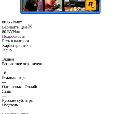
80
BYN
/шт
Варианты цен
80
BYN
/шт
Подробности
Есть в наличии
Характеристики
Жанр
—
Экшен
Возрастное ограничение
—
18+
Режимы игры
—
Одиночная , Онлайн
Язык
—
Русские субтитры
Издатель
—