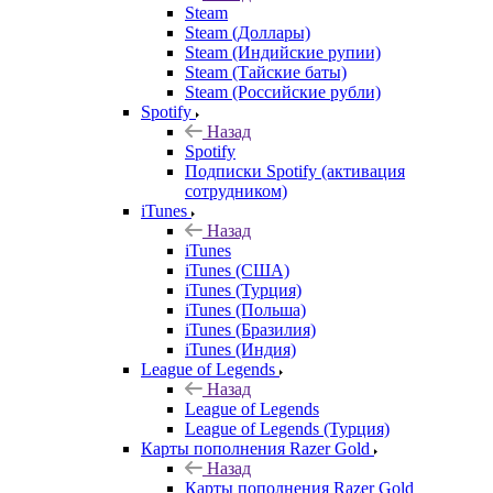
Steam
Steam (Доллары)
Steam (Индийские рупии)
Steam (Тайские баты)
Steam (Российские рубли)
Spotify
Назад
Spotify
Подписки Spotify (активация
сотрудником)
iTunes
Назад
iTunes
iTunes (США)
iTunes (Турция)
iTunes (Польша)
iTunes (Бразилия)
iTunes (Индия)
League of Legends
Назад
League of Legends
League of Legends (Турция)
Карты пополнения Razer Gold
Назад
Карты пополнения Razer Gold