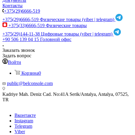
Документы
Контакты
+375(29)6666-519
+375(29)6666-519
Физические товары (viber | telegram)
+375(33)6666-519
Физические товары
+375(29)144-11-38
Цифровые товары (viber | telegram)
+90 506 139 04 15
Головной офис
Заказать звонок
Задать вопрос
Войти
Корзина
0
public@belconsole.com
Kadriye Mah. Deniz Cad. No:41A Serik/Antalya, Antalya, 07525,
TR
Вконтакте
Instagram
Telegram
Viber