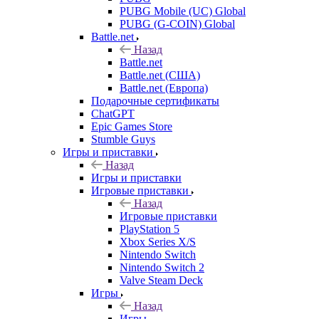
PUBG Mobile (UC) Global
PUBG (G-COIN) Global
Battle.net
Назад
Battle.net
Battle.net (США)
Battle.net (Европа)
Подарочные сертификаты
ChatGPT
Epic Games Store
Stumble Guys
Игры и приставки
Назад
Игры и приставки
Игровые приставки
Назад
Игровые приставки
PlayStation 5
Xbox Series X/S
Nintendo Switch
Nintendo Switch 2
Valve Steam Deck
Игры
Назад
Игры