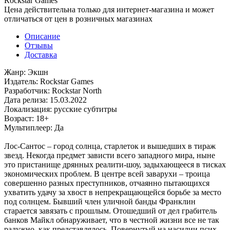
Rockstar Games
Цена действительна только для интернет-магазина и может
отличаться от цен в розничных магазинах
Описание
Отзывы
Доставка
Жанр: Экшн
Издатель: Rockstar Games
Разработчик: Rockstar North
Дата релиза: 15.03.2022
Локализация: русские субтитры
Возраст: 18+
Мультиплеер: Да
Лос-Сантос – город солнца, старлеток и вышедших в тираж
звезд. Некогда предмет зависти всего западного мира, ныне
это пристанище дрянных реалити-шоу, задыхающееся в тисках
экономических проблем. В центре всей заварухи – троица
совершенно разных преступников, отчаянно пытающихся
ухватить удачу за хвост в непрекращающейся борьбе за место
под солнцем. Бывший член уличной банды Франклин
старается завязать с прошлым. Отошедший от дел грабитель
банков Майкл обнаруживает, что в честной жизни все не так
радужно, как представлялось. Повернутый на насилии псих