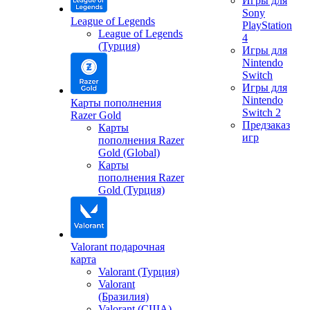
Игры для
Sony
League of Legends
PlayStation
League of Legends
4
(Турция)
Игры для
Nintendo
Switch
Игры для
Nintendo
Карты пополнения
Switch 2
Razer Gold
Предзаказ
Карты
игр
пополнения Razer
Gold (Global)
Карты
пополнения Razer
Gold (Турция)
Valorant подарочная
карта
Valorant (Турция)
Valorant
(Бразилия)
Valorant (США)