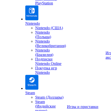
PlayStation
Nintendo
Nintendo (США)
Nintendo
(Польша)
Nintendo
(Великобритания)
Nintendo
Иг
(Бразилия)
ак
Подписки
Nintendo Online
Покупка игр
Nintendo
Steam
Steam (Доллары)
Steam
(Индийские
Игры и приставки
рупии)