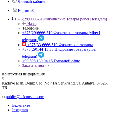
Личный кабинет
Корзина
0
+375(29)6666-519
Физические товары (viber | telegram)
Назад
Телефоны
+375(29)6666-519
Физические товары (viber |
telegram)
+375(33)6666-519
Физические товары
+375(29)144-11-38
Цифровые товары (viber |
telegram)
+90 506 139 04 15
Головной офис
Заказать звонок
Контактная информация
Kadriye Mah. Deniz Cad. No:41A Serik/Antalya, Antalya, 07525,
TR
public@belconsole.com
Вконтакте
Instagram