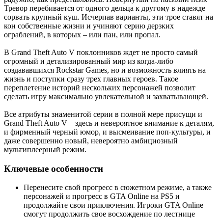
Тревор перебивается от одного дельца к другому в надежде
сорвать крупный куш. Исчерпав варианты, эти трое ставят на
кон собственные жизни и учиняют серию дерзких
ограблений, в которых – или пан, или пропал.
В Grand Theft Auto V поклонников ждет не просто самый
огромный и детализированный мир из когда-либо
создававшихся Rockstar Games, но и возможность влиять на
жизнь и поступки сразу трех главных героев. Такое
переплетение историй нескольких персонажей позволит
сделать игру максимально увлекательной и захватывающей.
Все атрибуты знаменитой серии в полной мере присущи и
Grand Theft Auto V – здесь и невероятное внимание к деталям,
и фирменный черный юмор, и высмеивание поп-культуры, и
даже совершенно новый, невероятно амбициозный
мультиплеерный режим.
Ключевые особенности
Перенесите свой прогресс в сюжетном режиме, а также
персонажей и прогресс в GTA Online на PS5 и
продолжайте свои приключения. Игроки GTA Online
смогут продолжить свое восхождение по лестнице