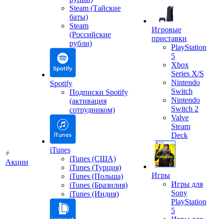
Steam (Тайские
баты)
Steam
Игровые
(Российские
приставки
рубли)
PlayStation
5
Xbox
Series X/S
Nintendo
Spotify
Switch
Подписки Spotify
Nintendo
(активация
Switch 2
сотрудником)
Valve
Steam
Deck
iTunes
iTunes (США)
Акции
iTunes (Турция)
Игры
iTunes (Польша)
Игры для
iTunes (Бразилия)
Sony
iTunes (Индия)
PlayStation
5