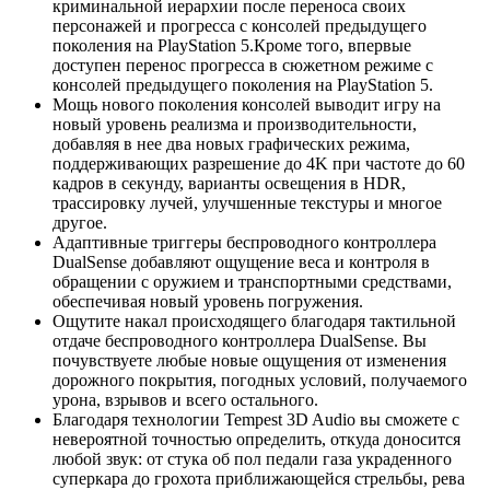
криминальной иерархии после переноса своих
персонажей и прогресса с консолей предыдущего
поколения на PlayStation 5.Кроме того, впервые
доступен перенос прогресса в сюжетном режиме с
консолей предыдущего поколения на PlayStation 5.
Мощь нового поколения консолей выводит игру на
новый уровень реализма и производительности,
добавляя в нее два новых графических режима,
поддерживающих разрешение до 4K при частоте до 60
кадров в секунду, варианты освещения в HDR,
трассировку лучей, улучшенные текстуры и многое
другое.
Адаптивные триггеры беспроводного контроллера
DualSense добавляют ощущение веса и контроля в
обращении с оружием и транспортными средствами,
обеспечивая новый уровень погружения.
Ощутите накал происходящего благодаря тактильной
отдаче беспроводного контроллера DualSense. Вы
почувствуете любые новые ощущения от изменения
дорожного покрытия, погодных условий, получаемого
урона, взрывов и всего остального.
Благодаря технологии Tempest 3D Audio вы сможете с
невероятной точностью определить, откуда доносится
любой звук: от стука об пол педали газа украденного
суперкара до грохота приближающейся стрельбы, рева