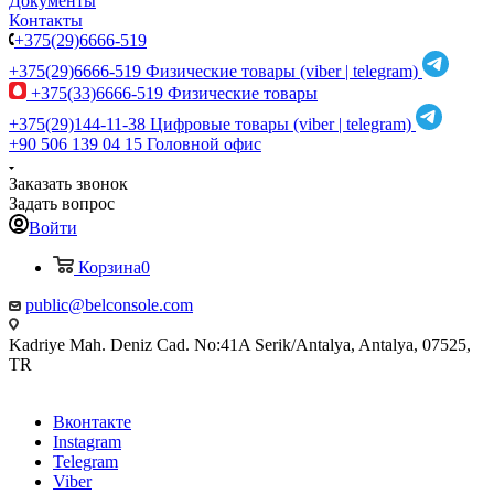
Документы
Контакты
+375(29)6666-519
+375(29)6666-519
Физические товары (viber | telegram)
+375(33)6666-519
Физические товары
+375(29)144-11-38
Цифровые товары (viber | telegram)
+90 506 139 04 15
Головной офис
Заказать звонок
Задать вопрос
Войти
Корзина
0
public@belconsole.com
Kadriye Mah. Deniz Cad. No:41A Serik/Antalya, Antalya, 07525,
TR
Вконтакте
Instagram
Telegram
Viber