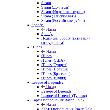
Steam
Steam (Доллары)
Steam (Индийские рупии)
Steam (Тайские баты)
Steam (Российские рубли)
Spotify
Назад
Spotify
Подписки Spotify (активация
сотрудником)
iTunes
Назад
iTunes
iTunes (США)
iTunes (Турция)
iTunes (Польша)
iTunes (Бразилия)
iTunes (Индия)
League of Legends
Назад
League of Legends
League of Legends (Турция)
Карты пополнения Razer Gold
Назад
Карты пополнения Razer Gold