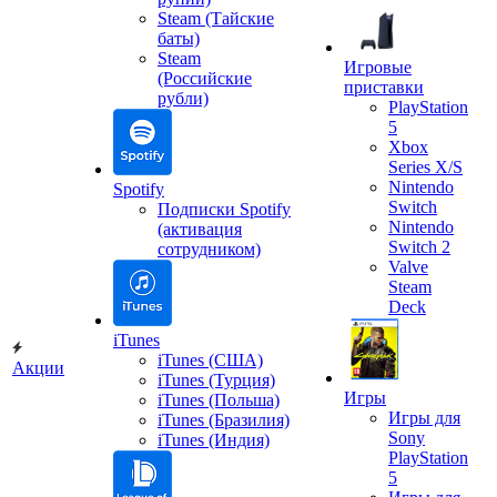
Steam (Тайские
баты)
Steam
Игровые
(Российские
приставки
рубли)
PlayStation
5
Xbox
Series X/S
Nintendo
Spotify
Switch
Подписки Spotify
Nintendo
(активация
Switch 2
сотрудником)
Valve
Steam
Deck
iTunes
iTunes (США)
Акции
iTunes (Турция)
Игры
iTunes (Польша)
Игры для
iTunes (Бразилия)
Sony
iTunes (Индия)
PlayStation
5