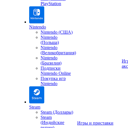
PlayStation
Nintendo
Nintendo (США)
Nintendo
(Польша)
Nintendo
(Великобритания)
Nintendo
Иг
(Бразилия)
ак
Подписки
Nintendo Online
Покупка игр
Nintendo
Steam
Steam (Доллары)
Steam
(Индийские
Игры и приставки
рупии)