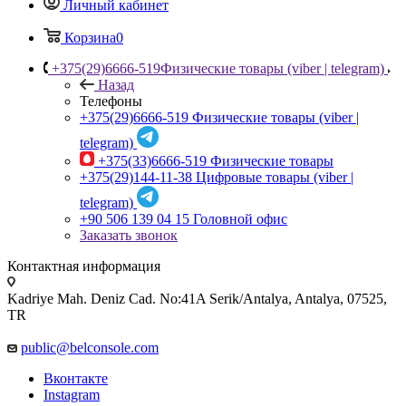
Личный кабинет
Корзина
0
+375(29)6666-519
Физические товары (viber | telegram)
Назад
Телефоны
+375(29)6666-519
Физические товары (viber |
telegram)
+375(33)6666-519
Физические товары
+375(29)144-11-38
Цифровые товары (viber |
telegram)
+90 506 139 04 15
Головной офис
Заказать звонок
Контактная информация
Kadriye Mah. Deniz Cad. No:41A Serik/Antalya, Antalya, 07525,
TR
public@belconsole.com
Вконтакте
Instagram