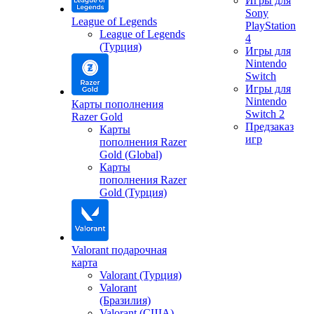
Игры для
Sony
League of Legends
PlayStation
League of Legends
4
(Турция)
Игры для
Nintendo
Switch
Игры для
Nintendo
Карты пополнения
Switch 2
Razer Gold
Предзаказ
Карты
игр
пополнения Razer
Gold (Global)
Карты
пополнения Razer
Gold (Турция)
Valorant подарочная
карта
Valorant (Турция)
Valorant
(Бразилия)
Valorant (США)