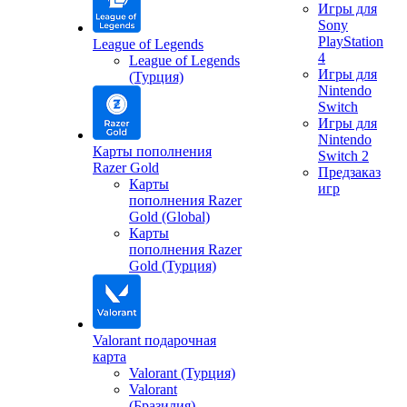
Игры для
Sony
PlayStation
League of Legends
4
League of Legends
Игры для
(Турция)
Nintendo
Switch
Игры для
Nintendo
Карты пополнения
Switch 2
Razer Gold
Предзаказ
Карты
игр
пополнения Razer
Gold (Global)
Карты
пополнения Razer
Gold (Турция)
Valorant подарочная
карта
Valorant (Турция)
Valorant
(Бразилия)