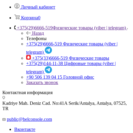
Личный кабинет
Корзина
0
+375(29)6666-519
Физические товары (viber | telegram)
Назад
Телефоны
+375(29)6666-519
Физические товары (viber |
telegram)
+375(33)6666-519
Физические товары
+375(29)144-11-38
Цифровые товары (viber |
telegram)
+90 506 139 04 15
Головной офис
Заказать звонок
Контактная информация
Kadriye Mah. Deniz Cad. No:41A Serik/Antalya, Antalya, 07525,
TR
public@belconsole.com
Вконтакте