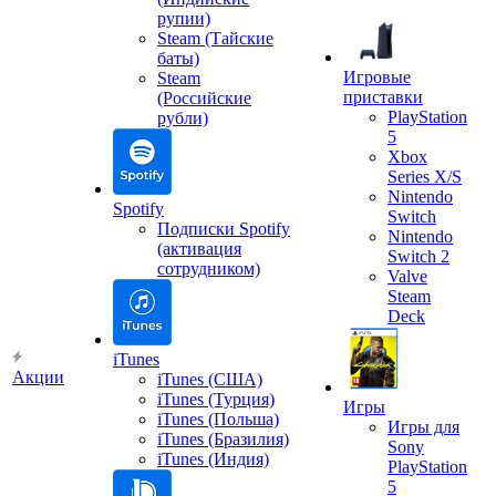
рупии)
Steam (Тайские
баты)
Игровые
Steam
приставки
(Российские
PlayStation
рубли)
5
Xbox
Series X/S
Nintendo
Spotify
Switch
Подписки Spotify
Nintendo
(активация
Switch 2
сотрудником)
Valve
Steam
Deck
iTunes
Акции
iTunes (США)
iTunes (Турция)
Игры
iTunes (Польша)
Игры для
iTunes (Бразилия)
Sony
iTunes (Индия)
PlayStation
5