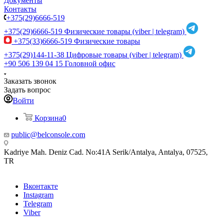
Документы
Контакты
+375(29)6666-519
+375(29)6666-519
Физические товары (viber | telegram)
+375(33)6666-519
Физические товары
+375(29)144-11-38
Цифровые товары (viber | telegram)
+90 506 139 04 15
Головной офис
Заказать звонок
Задать вопрос
Войти
Корзина
0
public@belconsole.com
Kadriye Mah. Deniz Cad. No:41A Serik/Antalya, Antalya, 07525,
TR
Вконтакте
Instagram
Telegram
Viber