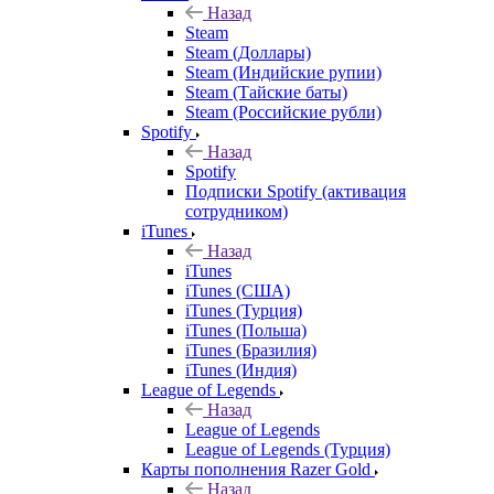
Назад
Steam
Steam (Доллары)
Steam (Индийские рупии)
Steam (Тайские баты)
Steam (Российские рубли)
Spotify
Назад
Spotify
Подписки Spotify (активация
сотрудником)
iTunes
Назад
iTunes
iTunes (США)
iTunes (Турция)
iTunes (Польша)
iTunes (Бразилия)
iTunes (Индия)
League of Legends
Назад
League of Legends
League of Legends (Турция)
Карты пополнения Razer Gold
Назад