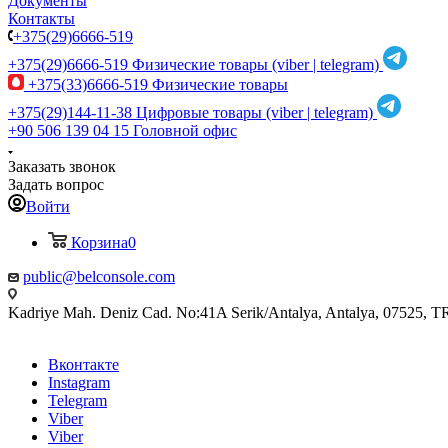
Документы
Контакты
+375(29)6666-519
+375(29)6666-519
Физические товары (viber | telegram)
+375(33)6666-519
Физические товары
+375(29)144-11-38
Цифровые товары (viber | telegram)
+90 506 139 04 15
Головной офис
Заказать звонок
Задать вопрос
Войти
Корзина
0
public@belconsole.com
Kadriye Mah. Deniz Cad. No:41A Serik/Antalya, Antalya, 07525, T
Вконтакте
Instagram
Telegram
Viber
Viber