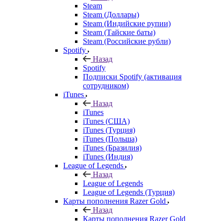
Steam
Steam (Доллары)
Steam (Индийские рупии)
Steam (Тайские баты)
Steam (Российские рубли)
Spotify
Назад
Spotify
Подписки Spotify (активация
сотрудником)
iTunes
Назад
iTunes
iTunes (США)
iTunes (Турция)
iTunes (Польша)
iTunes (Бразилия)
iTunes (Индия)
League of Legends
Назад
League of Legends
League of Legends (Турция)
Карты пополнения Razer Gold
Назад
Карты пополнения Razer Gold