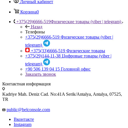
Личный кабинет
Корзина
0
+375(29)6666-519
Физические товары (viber | telegram)
Назад
Телефоны
+375(29)6666-519
Физические товары (viber |
telegram)
+375(33)6666-519
Физические товары
+375(29)144-11-38
Цифровые товары (viber |
telegram)
+90 506 139 04 15
Головной офис
Заказать звонок
Контактная информация
Kadriye Mah. Deniz Cad. No:41A Serik/Antalya, Antalya, 07525,
TR
public@belconsole.com
Вконтакте
Instagram