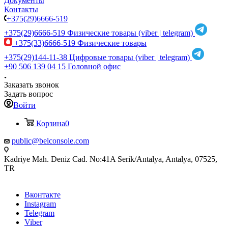
Документы
Контакты
+375(29)6666-519
+375(29)6666-519
Физические товары (viber | telegram)
+375(33)6666-519
Физические товары
+375(29)144-11-38
Цифровые товары (viber | telegram)
+90 506 139 04 15
Головной офис
Заказать звонок
Задать вопрос
Войти
Корзина
0
public@belconsole.com
Kadriye Mah. Deniz Cad. No:41A Serik/Antalya, Antalya, 07525,
TR
Вконтакте
Instagram
Telegram
Viber