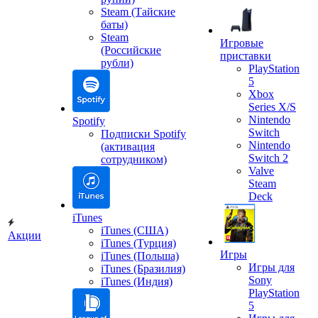
Steam (Тайские
баты)
Steam
Игровые
(Российские
приставки
рубли)
PlayStation
5
Xbox
Series X/S
Nintendo
Spotify
Switch
Подписки Spotify
Nintendo
(активация
Switch 2
сотрудником)
Valve
Steam
Deck
iTunes
iTunes (США)
Акции
iTunes (Турция)
Игры
iTunes (Польша)
Игры для
iTunes (Бразилия)
Sony
iTunes (Индия)
PlayStation
5