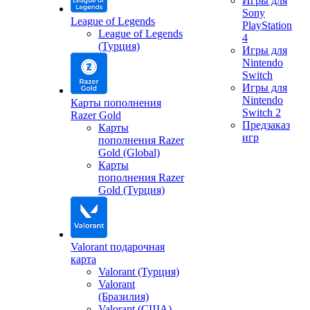
Игры для
Sony
League of Legends
PlayStation
League of Legends
4
(Турция)
Игры для
Nintendo
Switch
Игры для
Nintendo
Карты пополнения
Switch 2
Razer Gold
Предзаказ
Карты
игр
пополнения Razer
Gold (Global)
Карты
пополнения Razer
Gold (Турция)
Valorant подарочная
карта
Valorant (Турция)
Valorant
(Бразилия)
Valorant (США)