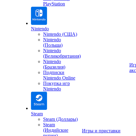
PlayStation
Nintendo
Nintendo (США)
Nintendo
(Польша)
Nintendo
(Великобритания)
Nintendo
Иг
(Бразилия)
ак
Подписки
Nintendo Online
Покупка игр
Nintendo
Steam
Steam (Доллары)
Steam
(Индийские
Игры и приставки
рупии)