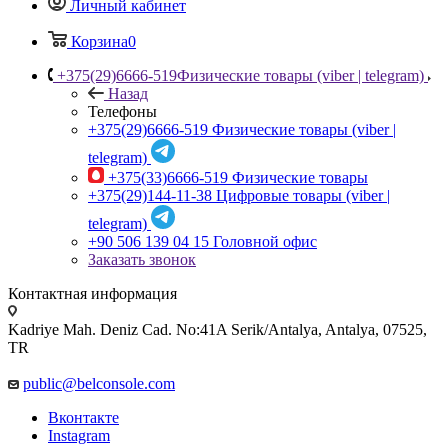
Личный кабинет
Корзина
0
+375(29)6666-519
Физические товары (viber | telegram)
Назад
Телефоны
+375(29)6666-519
Физические товары (viber |
telegram)
+375(33)6666-519
Физические товары
+375(29)144-11-38
Цифровые товары (viber |
telegram)
+90 506 139 04 15
Головной офис
Заказать звонок
Контактная информация
Kadriye Mah. Deniz Cad. No:41A Serik/Antalya, Antalya, 07525,
TR
public@belconsole.com
Вконтакте
Instagram