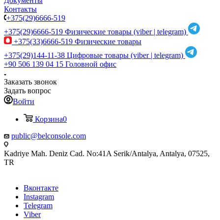
Документы
Контакты
+375(29)6666-519
+375(29)6666-519
Физические товары (viber | telegram)
+375(33)6666-519
Физические товары
+375(29)144-11-38
Цифровые товары (viber | telegram)
+90 506 139 04 15
Головной офис
Заказать звонок
Задать вопрос
Войти
Корзина
0
public@belconsole.com
Kadriye Mah. Deniz Cad. No:41A Serik/Antalya, Antalya, 07525,
TR
Вконтакте
Instagram
Telegram
Viber