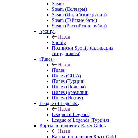
Steam
Steam (Доллары)
Steam (Индийские рупии)
Steam (Тайские баты)
Steam (Российские рубли)
Spotify
Назад
Spotify
Подписки Spotify (активация
сотрудником)
iTunes
Назад
iTunes
iTunes (США)
iTunes (Турция)
iTunes (Польша)
iTunes (Бразилия)
iTunes (Индия)
League of Legends
Назад
League of Legends
League of Legends (Турция)
Карты пополнения Razer Gold
Назад
Карты пополнения Razer Gold