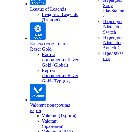
Игры для
Sony
League of Legends
PlayStation
League of Legends
4
(Турция)
Игры для
Nintendo
Switch
Игры для
Nintendo
Карты пополнения
Switch 2
Razer Gold
Предзаказ
Карты
игр
пополнения Razer
Gold (Global)
Карты
пополнения Razer
Gold (Турция)
Valorant подарочная
карта
Valorant (Турция)
Valorant
(Бразилия)
Valorant (США)