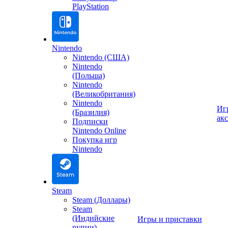
PlayStation
Nintendo
Nintendo (США)
Nintendo
(Польша)
Nintendo
(Великобритания)
Nintendo
Иг
(Бразилия)
ак
Подписки
Nintendo Online
Покупка игр
Nintendo
Steam
Steam (Доллары)
Steam
(Индийские
Игры и приставки
рупии)