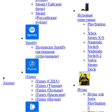
Steam (Тайские
баты)
Steam
Игровые
(Российские
приставки
рубли)
PlayStation
5
Xbox
Series X/S
Nintendo
Spotify
Switch
Подписки Spotify
Nintendo
(активация
Switch 2
сотрудником)
Valve
Steam
Deck
iTunes
iTunes (США)
Акции
iTunes (Турция)
Игры
iTunes (Польша)
Игры для
iTunes (Бразилия)
Sony
iTunes (Индия)
PlayStation
5