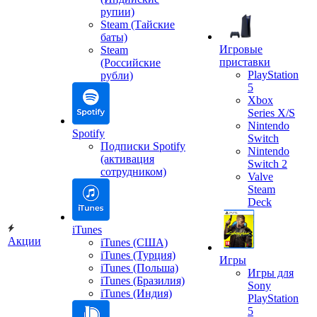
рупии)
Steam (Тайские
баты)
Игровые
Steam
приставки
(Российские
PlayStation
рубли)
5
Xbox
Series X/S
Nintendo
Spotify
Switch
Подписки Spotify
Nintendo
(активация
Switch 2
сотрудником)
Valve
Steam
Deck
iTunes
Акции
iTunes (США)
iTunes (Турция)
Игры
iTunes (Польша)
Игры для
iTunes (Бразилия)
Sony
iTunes (Индия)
PlayStation
5