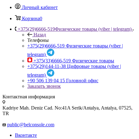
Личный кабинет
Корзина
0
+375(29)6666-519
Физические товары (viber | telegram)
Назад
Телефоны
+375(29)6666-519
Физические товары (viber |
telegram)
+375(33)6666-519
Физические товары
+375(29)144-11-38
Цифровые товары (viber |
telegram)
+90 506 139 04 15
Головной офис
Заказать звонок
Контактная информация
Kadriye Mah. Deniz Cad. No:41A Serik/Antalya, Antalya, 07525,
TR
public@belconsole.com
Вконтакте