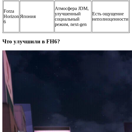
Атмосфера JDM,
Forza
улучшенный
Есть ощущение
Horizon
Япония
социальный
неполноценности
6
режим, next-gen
Что улучшили в FH6?