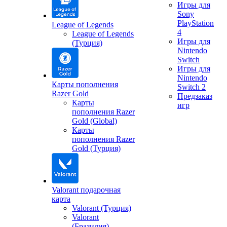
Игры для
Sony
PlayStation
League of Legends
4
League of Legends
Игры для
(Турция)
Nintendo
Switch
Игры для
Nintendo
Карты пополнения
Switch 2
Razer Gold
Предзаказ
Карты
игр
пополнения Razer
Gold (Global)
Карты
пополнения Razer
Gold (Турция)
Valorant подарочная
карта
Valorant (Турция)
Valorant
(Бразилия)