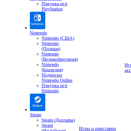
Покупка игр
PlayStation
Nintendo
Nintendo (США)
Nintendo
(Польша)
Nintendo
(Великобритания)
Nintendo
Иг
(Бразилия)
ак
Подписки
Nintendo Online
Покупка игр
Nintendo
Steam
Steam (Доллары)
Steam
Игры и приставки
(Индийские