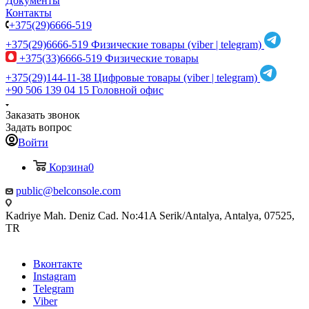
Документы
Контакты
+375(29)6666-519
+375(29)6666-519
Физические товары (viber | telegram)
+375(33)6666-519
Физические товары
+375(29)144-11-38
Цифровые товары (viber | telegram)
+90 506 139 04 15
Головной офис
Заказать звонок
Задать вопрос
Войти
Корзина
0
public@belconsole.com
Kadriye Mah. Deniz Cad. No:41A Serik/Antalya, Antalya, 07525,
TR
Вконтакте
Instagram
Telegram
Viber