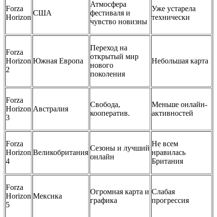
Атмосфера
Forza
Уже устарела
CША
фестиваля и
Horizon
технически
чувство новизны
Переход на
Forza
открытый мир
Horizon
Южная Европа
Небольшая карта
нового
2
поколения
Forza
Свобода,
Меньше онлайн-
Horizon
Австралия
кооператив.
активностей
3
Forza
Не всем
Сезоны и лучший
Horizon
Великобритания
нравилась
онлайн
4
Британия
Forza
Огромная карта и
Слабая
Horizon
Мексика
графика
прогрессия
5