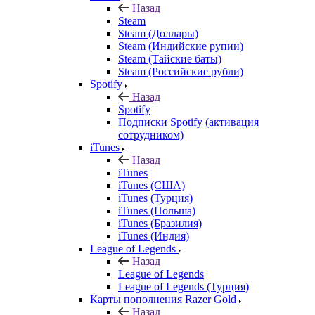
Назад
Steam
Steam (Доллары)
Steam (Индийские рупии)
Steam (Тайские баты)
Steam (Российские рубли)
Spotify
Назад
Spotify
Подписки Spotify (активация
сотрудником)
iTunes
Назад
iTunes
iTunes (США)
iTunes (Турция)
iTunes (Польша)
iTunes (Бразилия)
iTunes (Индия)
League of Legends
Назад
League of Legends
League of Legends (Турция)
Карты пополнения Razer Gold
Назад