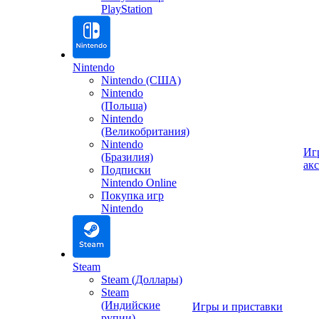
PlayStation
Nintendo
Nintendo (США)
Nintendo
(Польша)
Nintendo
(Великобритания)
Nintendo
Иг
(Бразилия)
ак
Подписки
Nintendo Online
Покупка игр
Nintendo
Steam
Steam (Доллары)
Steam
(Индийские
Игры и приставки
рупии)