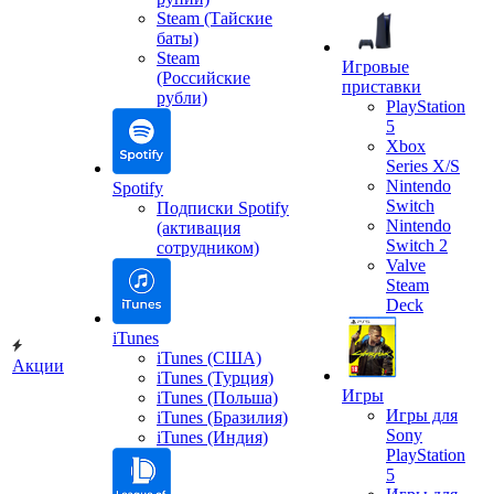
Steam (Тайские
баты)
Steam
Игровые
(Российские
приставки
рубли)
PlayStation
5
Xbox
Series X/S
Nintendo
Spotify
Switch
Подписки Spotify
Nintendo
(активация
Switch 2
сотрудником)
Valve
Steam
Deck
iTunes
iTunes (США)
Акции
iTunes (Турция)
Игры
iTunes (Польша)
Игры для
iTunes (Бразилия)
Sony
iTunes (Индия)
PlayStation
5