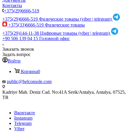
Документы
Контакты
+375(29)6666-519
+375(29)6666-519
Физические товары (viber | telegram)
+375(33)6666-519
Физические товары
+375(29)144-11-38
Цифровые товары (viber | telegram)
+90 506 139 04 15
Головной офис
Заказать звонок
Задать вопрос
Войти
Корзина
0
public@belconsole.com
Kadriye Mah. Deniz Cad. No:41A Serik/Antalya, Antalya, 07525,
TR
Вконтакте
Instagram
Telegram
Viber