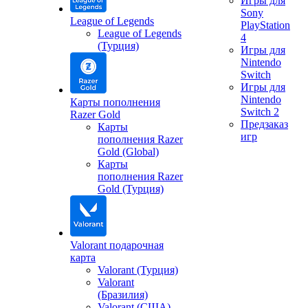
Игры для
Sony
League of Legends
PlayStation
League of Legends
4
(Турция)
Игры для
Nintendo
Switch
Игры для
Nintendo
Карты пополнения
Switch 2
Razer Gold
Предзаказ
Карты
игр
пополнения Razer
Gold (Global)
Карты
пополнения Razer
Gold (Турция)
Valorant подарочная
карта
Valorant (Турция)
Valorant
(Бразилия)
Valorant (США)