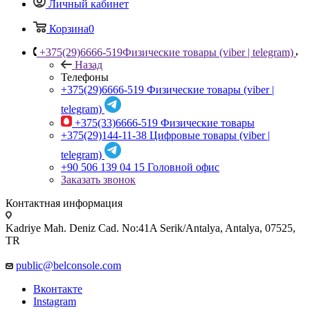
Личный кабинет
Корзина
0
+375(29)6666-519
Физические товары (viber | telegram)
Назад
Телефоны
+375(29)6666-519
Физические товары (viber |
telegram)
+375(33)6666-519
Физические товары
+375(29)144-11-38
Цифровые товары (viber |
telegram)
+90 506 139 04 15
Головной офис
Заказать звонок
Контактная информация
Kadriye Mah. Deniz Cad. No:41A Serik/Antalya, Antalya, 07525,
TR
public@belconsole.com
Вконтакте
Instagram