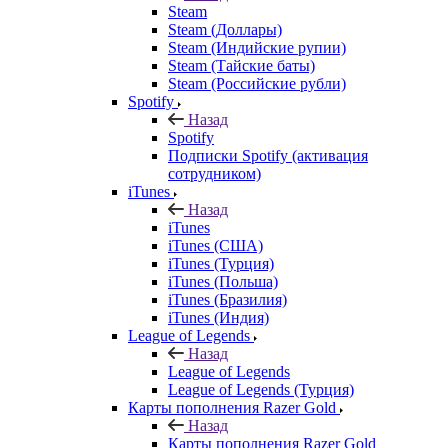
Steam
Steam (Доллары)
Steam (Индийские рупии)
Steam (Тайские баты)
Steam (Российские рубли)
Spotify
Назад
Spotify
Подписки Spotify (активация
сотрудником)
iTunes
Назад
iTunes
iTunes (США)
iTunes (Турция)
iTunes (Польша)
iTunes (Бразилия)
iTunes (Индия)
League of Legends
Назад
League of Legends
League of Legends (Турция)
Карты пополнения Razer Gold
Назад
Карты пополнения Razer Gold