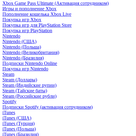
Xbox Game Pass Ultimate (Активация сотрудником)
Игры и пополнение Xbox
Пополнение кошелька Xbox Live
Покупка игр Xbox
Покупка игр для PlayStation Store
Покупка игр PlayStation
Nintendo
Nintendo (США)
Nintendo (Польша)
Nintendo (Великобритания)
Nintendo (Бразилия)
Подписки Nintendo Online
Покупка игр Nintendo
Steam
Steam (Доллары)
Steam (Индийские рупии)
Steam (Тайские баты)
Steam (Российские рубли)
Spotify
Подписки Spotify (активация сотрудником)
iTunes
iTunes (США)
iTunes (Турция)
iTunes (Польша)
iTunes (Бразилия)