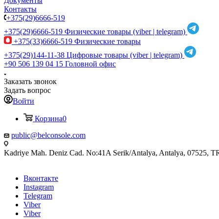
Документы
Контакты
+375(29)6666-519
+375(29)6666-519
Физические товары (viber | telegram)
+375(33)6666-519
Физические товары
+375(29)144-11-38
Цифровые товары (viber | telegram)
+90 506 139 04 15
Головной офис
Заказать звонок
Задать вопрос
Войти
Корзина
0
public@belconsole.com
Kadriye Mah. Deniz Cad. No:41A Serik/Antalya, Antalya, 07525, T
Вконтакте
Instagram
Telegram
Viber
Viber