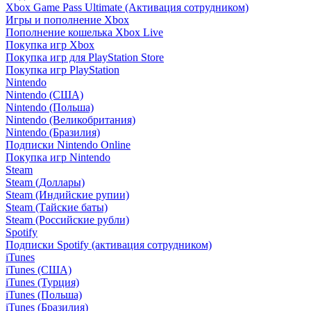
Xbox Game Pass Ultimate (Активация сотрудником)
Игры и пополнение Xbox
Пополнение кошелька Xbox Live
Покупка игр Xbox
Покупка игр для PlayStation Store
Покупка игр PlayStation
Nintendo
Nintendo (США)
Nintendo (Польша)
Nintendo (Великобритания)
Nintendo (Бразилия)
Подписки Nintendo Online
Покупка игр Nintendo
Steam
Steam (Доллары)
Steam (Индийские рупии)
Steam (Тайские баты)
Steam (Российские рубли)
Spotify
Подписки Spotify (активация сотрудником)
iTunes
iTunes (США)
iTunes (Турция)
iTunes (Польша)
iTunes (Бразилия)