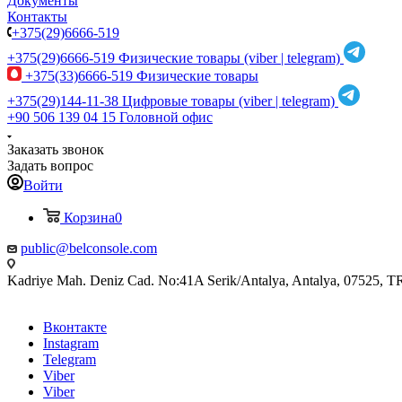
Документы
Контакты
+375(29)6666-519
+375(29)6666-519
Физические товары (viber | telegram)
+375(33)6666-519
Физические товары
+375(29)144-11-38
Цифровые товары (viber | telegram)
+90 506 139 04 15
Головной офис
Заказать звонок
Задать вопрос
Войти
Корзина
0
public@belconsole.com
Kadriye Mah. Deniz Cad. No:41A Serik/Antalya, Antalya, 07525, T
Вконтакте
Instagram
Telegram
Viber
Viber