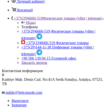
Личный кабинет
Корзина
0
+375(29)6666-519
Физические товары (viber | telegram)
Назад
Телефоны
+375(29)6666-519
Физические товары (viber |
telegram)
+375(33)6666-519
Физические товары
+375(29)144-11-38
Цифровые товары (viber |
telegram)
+90 506 139 04 15
Головной офис
Заказать звонок
Контактная информация
Kadriye Mah. Deniz Cad. No:41A Serik/Antalya, Antalya, 07525,
TR
public@belconsole.com
Вконтакте
Instagram