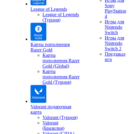
Игры для
Sony
League of Legends
PlayStation
League of Legends
4
(Турция)
Игры для
Nintendo
Switch
Игры для
Nintendo
Карты пополнения
Switch 2
Razer Gold
Предзаказ
Карты
игр
пополнения Razer
Gold (Global)
Карты
пополнения Razer
Gold (Турция)
Valorant подарочная
карта
Valorant (Турция)
Valorant
(Бразилия)
Valorant (США)