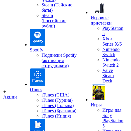
Steam (Тайские
баты)
Steam
Игровые
(Российские
приставки
рубли)
PlayStation
5
Xbox
Series X/S
Nintendo
Spotify
Switch
Подписки Spotify
Nintendo
(активация
Switch 2
сотрудником)
Valve
Steam
Deck
iTunes
iTunes (США)
Акции
iTunes (Турция)
Игры
iTunes (Польша)
Игры для
iTunes (Бразилия)
Sony
iTunes (Индия)
PlayStation
5