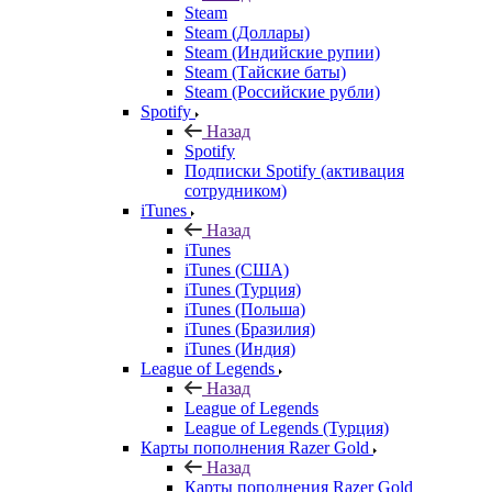
Steam
Steam (Доллары)
Steam (Индийские рупии)
Steam (Тайские баты)
Steam (Российские рубли)
Spotify
Назад
Spotify
Подписки Spotify (активация
сотрудником)
iTunes
Назад
iTunes
iTunes (США)
iTunes (Турция)
iTunes (Польша)
iTunes (Бразилия)
iTunes (Индия)
League of Legends
Назад
League of Legends
League of Legends (Турция)
Карты пополнения Razer Gold
Назад
Карты пополнения Razer Gold