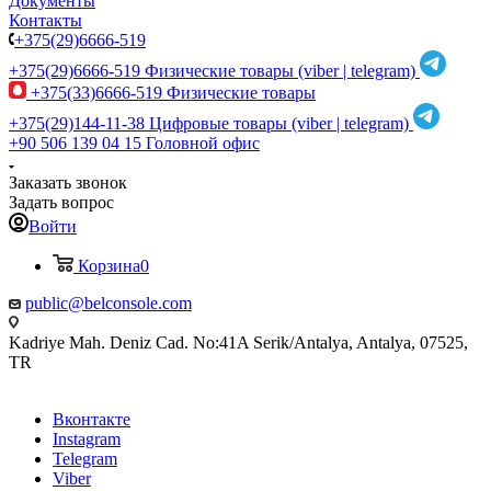
Документы
Контакты
+375(29)6666-519
+375(29)6666-519
Физические товары (viber | telegram)
+375(33)6666-519
Физические товары
+375(29)144-11-38
Цифровые товары (viber | telegram)
+90 506 139 04 15
Головной офис
Заказать звонок
Задать вопрос
Войти
Корзина
0
public@belconsole.com
Kadriye Mah. Deniz Cad. No:41A Serik/Antalya, Antalya, 07525,
TR
Вконтакте
Instagram
Telegram
Viber