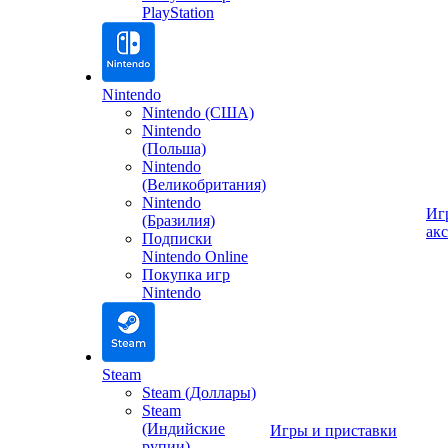
PlayStation
Nintendo
Nintendo (США)
Nintendo
(Польша)
Nintendo
(Великобритания)
Nintendo
Иг
(Бразилия)
ак
Подписки
Nintendo Online
Покупка игр
Nintendo
Steam
Steam (Доллары)
Steam
(Индийские
Игры и приставки
рупии)