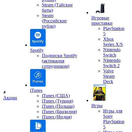
Steam (Тайские
баты)
Steam
Игровые
(Российские
приставки
рубли)
PlayStation
5
Xbox
Series X/S
Nintendo
Spotify
Switch
Подписки Spotify
Nintendo
(активация
Switch 2
сотрудником)
Valve
Steam
Deck
iTunes
iTunes (США)
Акции
iTunes (Турция)
Игры
iTunes (Польша)
Игры для
iTunes (Бразилия)
Sony
iTunes (Индия)
PlayStation
5