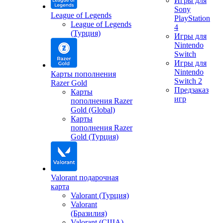
Игры для
Sony
League of Legends
PlayStation
League of Legends
4
(Турция)
Игры для
Nintendo
Switch
Игры для
Nintendo
Карты пополнения
Switch 2
Razer Gold
Предзаказ
Карты
игр
пополнения Razer
Gold (Global)
Карты
пополнения Razer
Gold (Турция)
Valorant подарочная
карта
Valorant (Турция)
Valorant
(Бразилия)
Valorant (США)