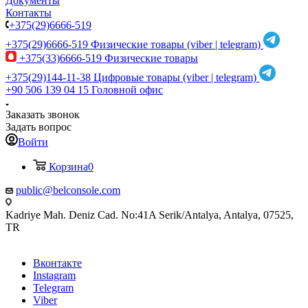
Документы
Контакты
+375(29)6666-519
+375(29)6666-519
Физические товары (viber | telegram)
+375(33)6666-519
Физические товары
+375(29)144-11-38
Цифровые товары (viber | telegram)
+90 506 139 04 15
Головной офис
Заказать звонок
Задать вопрос
Войти
Корзина
0
public@belconsole.com
Kadriye Mah. Deniz Cad. No:41A Serik/Antalya, Antalya, 07525,
TR
Вконтакте
Instagram
Telegram
Viber