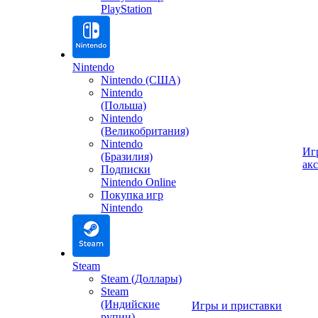
PlayStation
Nintendo
Nintendo (США)
Nintendo
(Польша)
Nintendo
(Великобритания)
Nintendo
Иг
(Бразилия)
ак
Подписки
Nintendo Online
Покупка игр
Nintendo
Steam
Steam (Доллары)
Steam
(Индийские
Игры и приставки
рупии)