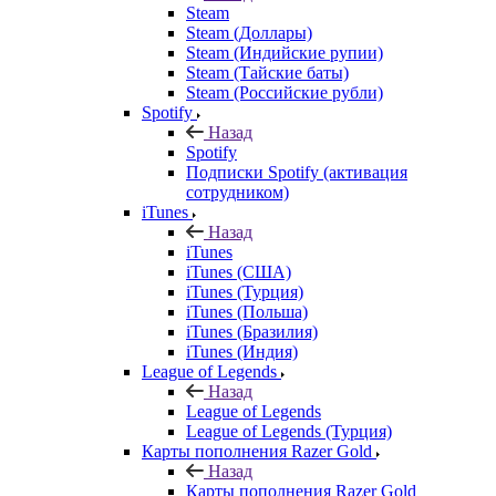
Steam
Steam (Доллары)
Steam (Индийские рупии)
Steam (Тайские баты)
Steam (Российские рубли)
Spotify
Назад
Spotify
Подписки Spotify (активация
сотрудником)
iTunes
Назад
iTunes
iTunes (США)
iTunes (Турция)
iTunes (Польша)
iTunes (Бразилия)
iTunes (Индия)
League of Legends
Назад
League of Legends
League of Legends (Турция)
Карты пополнения Razer Gold
Назад
Карты пополнения Razer Gold