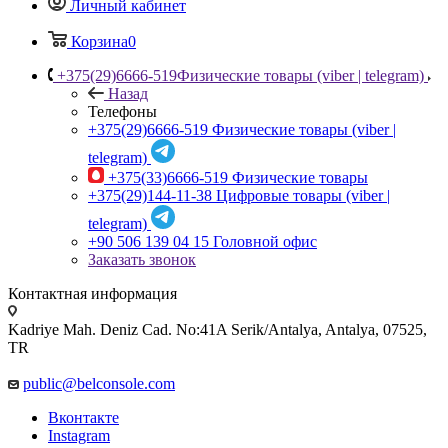
Личный кабинет
Корзина
0
+375(29)6666-519
Физические товары (viber | telegram)
Назад
Телефоны
+375(29)6666-519
Физические товары (viber |
telegram)
+375(33)6666-519
Физические товары
+375(29)144-11-38
Цифровые товары (viber |
telegram)
+90 506 139 04 15
Головной офис
Заказать звонок
Контактная информация
Kadriye Mah. Deniz Cad. No:41A Serik/Antalya, Antalya, 07525,
TR
public@belconsole.com
Вконтакте
Instagram