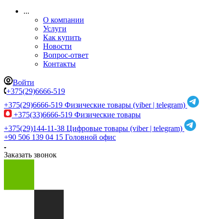
...
О компании
Услуги
Как купить
Новости
Вопрос-ответ
Контакты
Войти
+375(29)6666-519
+375(29)6666-519
Физические товары (viber | telegram)
+375(33)6666-519
Физические товары
+375(29)144-11-38
Цифровые товары (viber | telegram)
+90 506 139 04 15
Головной офис
Заказать звонок