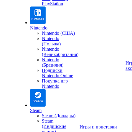
PlayStation
Nintendo
Nintendo (США)
Nintendo
(Польша)
Nintendo
(Великобритания)
Nintendo
Иг
(Бразилия)
ак
Подписки
Nintendo Online
Покупка игр
Nintendo
Steam
Steam (Доллары)
Steam
(Индийские
Игры и приставки
рупии)