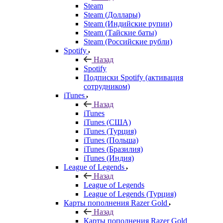
Steam
Steam (Доллары)
Steam (Индийские рупии)
Steam (Тайские баты)
Steam (Российские рубли)
Spotify
Назад
Spotify
Подписки Spotify (активация
сотрудником)
iTunes
Назад
iTunes
iTunes (США)
iTunes (Турция)
iTunes (Польша)
iTunes (Бразилия)
iTunes (Индия)
League of Legends
Назад
League of Legends
League of Legends (Турция)
Карты пополнения Razer Gold
Назад
Карты пополнения Razer Gold