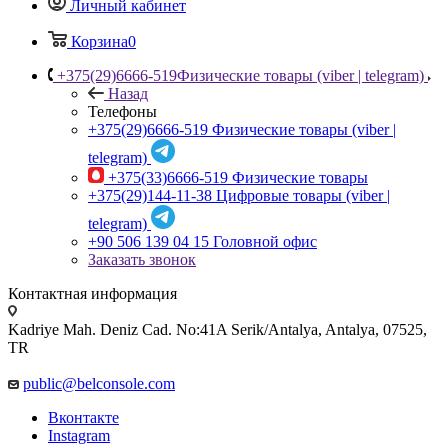
Личный кабинет
Корзина
0
+375(29)6666-519
Физические товары (viber | telegram)
Назад
Телефоны
+375(29)6666-519
Физические товары (viber |
telegram)
+375(33)6666-519
Физические товары
+375(29)144-11-38
Цифровые товары (viber |
telegram)
+90 506 139 04 15
Головной офис
Заказать звонок
Контактная информация
Kadriye Mah. Deniz Cad. No:41A Serik/Antalya, Antalya, 07525,
TR
public@belconsole.com
Вконтакте
Instagram