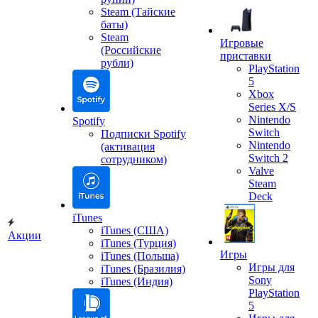
Steam (Тайские
баты)
Steam
Игровые
(Российские
приставки
рубли)
PlayStation
5
Xbox
Series X/S
Nintendo
Spotify
Switch
Подписки Spotify
Nintendo
(активация
Switch 2
сотрудником)
Valve
Steam
Deck
iTunes
iTunes (США)
Акции
iTunes (Турция)
Игры
iTunes (Польша)
Игры для
iTunes (Бразилия)
Sony
iTunes (Индия)
PlayStation
5