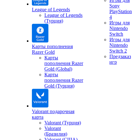
Игры для
Sony
League of Legends
PlayStation
League of Legends
4
(Турция)
Игры для
Nintendo
Switch
Игры для
Nintendo
Карты пополнения
Switch 2
Razer Gold
Предзаказ
Карты
игр
пополнения Razer
Gold (Global)
Карты
пополнения Razer
Gold (Турция)
Valorant подарочная
карта
Valorant (Турция)
Valorant
(Бразилия)
Valorant (США)