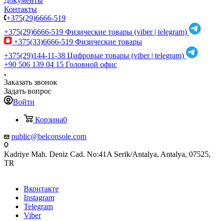
Документы
Контакты
+375(29)6666-519
+375(29)6666-519
Физические товары (viber | telegram)
+375(33)6666-519
Физические товары
+375(29)144-11-38
Цифровые товары (viber | telegram)
+90 506 139 04 15
Головной офис
Заказать звонок
Задать вопрос
Войти
Корзина
0
public@belconsole.com
Kadriye Mah. Deniz Cad. No:41A Serik/Antalya, Antalya, 07525,
TR
Вконтакте
Instagram
Telegram
Viber