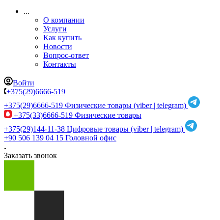
...
О компании
Услуги
Как купить
Новости
Вопрос-ответ
Контакты
Войти
+375(29)6666-519
+375(29)6666-519
Физические товары (viber | telegram)
+375(33)6666-519
Физические товары
+375(29)144-11-38
Цифровые товары (viber | telegram)
+90 506 139 04 15
Головной офис
Заказать звонок