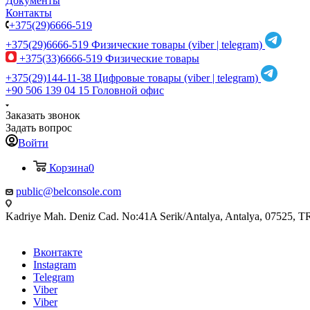
Документы
Контакты
+375(29)6666-519
+375(29)6666-519
Физические товары (viber | telegram)
+375(33)6666-519
Физические товары
+375(29)144-11-38
Цифровые товары (viber | telegram)
+90 506 139 04 15
Головной офис
Заказать звонок
Задать вопрос
Войти
Корзина
0
public@belconsole.com
Kadriye Mah. Deniz Cad. No:41A Serik/Antalya, Antalya, 07525, T
Вконтакте
Instagram
Telegram
Viber
Viber