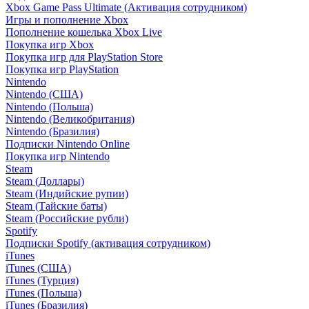
Xbox Game Pass Ultimate (Активация сотрудником)
Игры и пополнение Xbox
Пополнение кошелька Xbox Live
Покупка игр Xbox
Покупка игр для PlayStation Store
Покупка игр PlayStation
Nintendo
Nintendo (США)
Nintendo (Польша)
Nintendo (Великобритания)
Nintendo (Бразилия)
Подписки Nintendo Online
Покупка игр Nintendo
Steam
Steam (Доллары)
Steam (Индийские рупии)
Steam (Тайские баты)
Steam (Российские рубли)
Spotify
Подписки Spotify (активация сотрудником)
iTunes
iTunes (США)
iTunes (Турция)
iTunes (Польша)
iTunes (Бразилия)